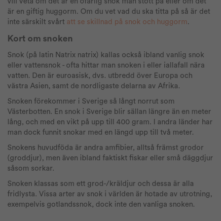
vill veta om det är en ofarlig snok man stött på eller om det
är en giftig huggorm. Om du vet vad du ska titta på så är det
inte särskilt svårt
att se skillnad på snok och huggorm
.
Kort om snoken
Snok (på latin Natrix natrix) kallas också ibland vanlig snok
eller vattensnok - ofta hittar man snoken i eller iallafall nära
vatten. Den är euroasisk, dvs. utbredd över Europa och
västra Asien, samt de nordligaste delarna av Afrika.
Snoken förekommer i Sverige så långt norrut som
Västerbotten. En snok i Sverige blir sällan längre än en meter
lång, och med en vikt på upp till 400 gram. I andra länder har
man dock funnit snokar med en längd upp till två meter.
Snokens huvudföda är andra amfibier, alltså främst grodor
(groddjur), men även ibland faktiskt fiskar eller små däggdjur
såsom sorkar.
Snoken klassas som ett grod-/kräldjur och dessa är alla
fridlysta. Vissa arter av snok i världen är hotade av utrotning,
exempelvis gotlandssnok, dock inte den vanliga snoken.