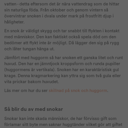
vatten - detta eftersom det är nära vattendrag som de hittar
sin naturliga föda. Från oktober och genom vintern så
övervintrar snoken i dvala under mark på frostfritt djup i
håligheter.
En snok är väldigt skygg och tar snabbt till flykten i kontakt
med människor. Den kan faktiskt också spela död om den
bedömer att flykt inte är möjligt. Då lägger den sig på rygg
och låter tungan hänga ut.
Jämfört med huggorm så har snoken ett ganska litet och runt
huvud. Den har en jämntjock kroppsform och runda pupiller
(huggormens är vertikala). Snoken har en karaktäristisk gul
krage. Denna kragmarkering kan yttra sig som två gula eller
vita prickar bakom huvudet.
Läs mer om hur du ser
skillnad på snok och huggorm
.
Så blir du av med snokar
Snokar kan inte skada människor, de har förvisso gift som
förlamar sitt byte men saknar huggtänder vilket gör att giftet