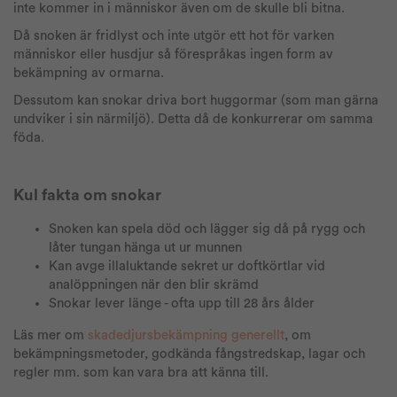
inte kommer in i människor även om de skulle bli bitna.
Då snoken är fridlyst och inte utgör ett hot för varken
människor eller husdjur så förespråkas ingen form av
bekämpning av ormarna.
Dessutom kan snokar driva bort huggormar (som man gärna
undviker i sin närmiljö). Detta då de konkurrerar om samma
föda.
Kul fakta om snokar
Snoken kan spela död och lägger sig då på rygg och
låter tungan hänga ut ur munnen
Kan avge illaluktande sekret ur doftkörtlar vid
analöppningen när den blir skrämd
Snokar lever länge - ofta upp till 28 års ålder
Läs mer om
skadedjursbekämpning generellt
, om
bekämpningsmetoder, godkända fångstredskap, lagar och
regler mm. som kan vara bra att känna till.