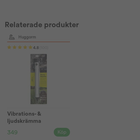
Relaterade produkter
Huggorm
4.8
(100)
Vibrations- &
ljudskrämma
TheVault®
349
Köp