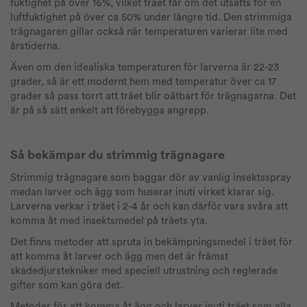
fuktighet på över 16%, vilket träet får om det utsätts för en
luftfuktighet på över ca 50% under längre tid. Den strimmiga
trägnagaren gillar också när temperaturen varierar lite med
årstiderna.
Även om den idealiska temperaturen för larverna är 22-23
grader, så är ett modernt hem med temperatur över ca 17
grader så pass torrt att träet blir oätbart för trägnagarna. Det
är på så sätt enkelt att förebygga angrepp.
Så bekämpar du strimmig trägnagare
Strimmig trägnagare som baggar dör av vanlig insektsspray
medan larver och ägg som huserar inuti virket klarar sig.
Larverna verkar i träet i 2-4 år och kan därför vara svåra att
komma åt med insektsmedel på träets yta.
Det finns metoder att spruta in bekämpningsmedel i träet för
att komma åt larver och ägg men det är främst
skadedjurstekniker med speciell utrustning och reglerade
gifter som kan göra det.
Metoder för att komma åt ägg och larver inuti träet som alla