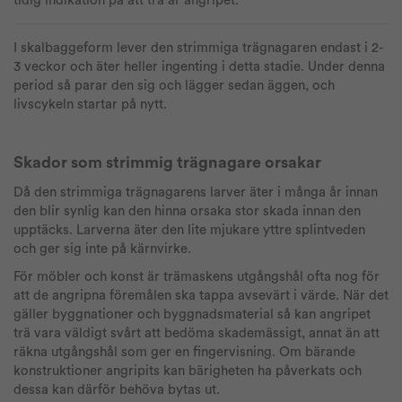
tidig indikation på att trä är angripet.
I skalbaggeform lever den strimmiga trägnagaren endast i 2-
3 veckor och äter heller ingenting i detta stadie. Under denna
period så parar den sig och lägger sedan äggen, och
livscykeln startar på nytt.
Skador som strimmig trägnagare orsakar
Då den strimmiga trägnagarens larver äter i många år innan
den blir synlig kan den hinna orsaka stor skada innan den
upptäcks. Larverna äter den lite mjukare yttre splintveden
och ger sig inte på kärnvirke.
För möbler och konst är trämaskens utgångshål ofta nog för
att de angripna föremålen ska tappa avsevärt i värde. När det
gäller byggnationer och byggnadsmaterial så kan angripet
trä vara väldigt svårt att bedöma skademässigt, annat än att
räkna utgångshål som ger en fingervisning. Om bärande
konstruktioner angripits kan bärigheten ha påverkats och
dessa kan därför behöva bytas ut.