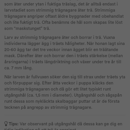
som äter under ytan i fuktiga träslag, det är alltså endast i
larvstadiet som strimmig trägnagare äter trä. Strimmiga
trägnagare angriper oftast äldre byggnader med obehandlat
och lite fuktigt trä. Ofta benämns de hål som skapas lite löst
som “maskstunget” trä.
Larv av strimmig trägnagare äter och borrar i trä. Vuxna
individerna lägger ägg i träets håligheter. När honan lagt sina
20-60 ägg tar det tre veckor innan ägget blir en träätande
mask. Därefter äter och borrar den i träets stärkelse (mellan
årsringarna) i träets längdriktning och växer under tre år till
ca. 7 mm lång.
När larven är fullvuxen söker den sig till strax under träets yta
och förpuppar sig. Efter åtta veckor i puppa kläcks den
strimmiga trägnagaren och då gör ett litet typiskt runt
utgångshål (ca. 1,5 mm i diameter). Utgångshål och sågspån
runt dessa som nykläckta skalbaggar puttar ut är de första
tecknen på angrepp av strimmig trägnagare.
Tips:
Var observant på utgångshål då dessa kan ge dig en