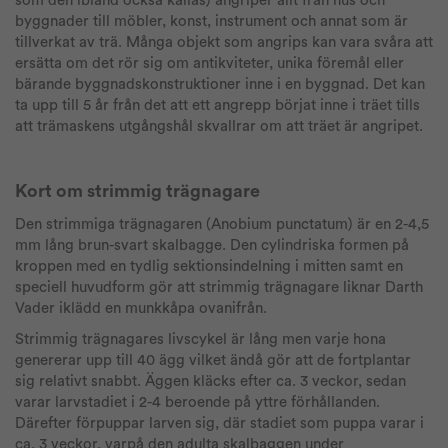
som den ibland också kallas) angriper allt från hus och
byggnader till möbler, konst, instrument och annat som är
tillverkat av trä. Många objekt som angrips kan vara svåra att
ersätta om det rör sig om antikviteter, unika föremål eller
bärande byggnadskonstruktioner inne i en byggnad. Det kan
ta upp till 5 år från det att ett angrepp börjat inne i träet tills
att trämaskens utgångshål skvallrar om att träet är angripet.
Kort om strimmig trägnagare
Den strimmiga trägnagaren (Anobium punctatum) är en 2-4,5
mm lång brun-svart skalbagge. Den cylindriska formen på
kroppen med en tydlig sektionsindelning i mitten samt en
speciell huvudform gör att strimmig trägnagare liknar Darth
Vader iklädd en munkkåpa ovanifrån.
Strimmig trägnagares livscykel är lång men varje hona
genererar upp till 40 ägg vilket ändå gör att de fortplantar
sig relativt snabbt. Äggen kläcks efter ca. 3 veckor, sedan
varar larvstadiet i 2-4 beroende på yttre förhållanden.
Därefter förpuppar larven sig, där stadiet som puppa varar i
ca. 3 veckor, varpå den adulta skalbaggen under