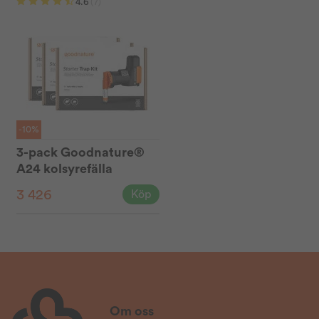
4.6
(7)
-10%
3-pack Goodnature®
A24 kolsyrefälla
3 426
Köp
Om oss