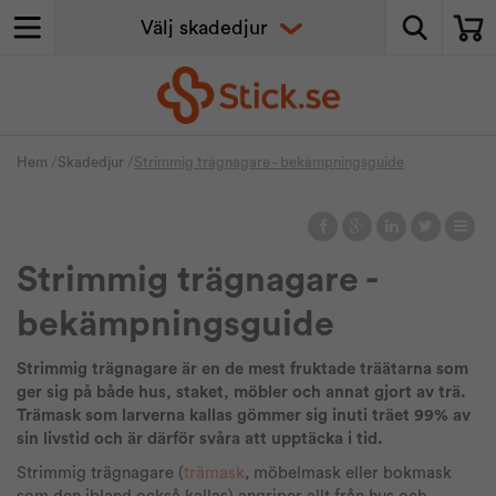
Hem
/
Skadedjur
/
Strimmig trägnagare - bekämpningsguide
Strimmig trägnagare -
bekämpningsguide
Strimmig trägnagare är en de mest fruktade träätarna som
ger sig på både hus, staket, möbler och annat gjort av trä.
Trämask som larverna kallas gömmer sig inuti träet 99% av
sin livstid och är därför svåra att upptäcka i tid.
Strimmig trägnagare (
trämask
, möbelmask eller bokmask