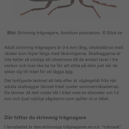
Bild:
Strimmig trägnagare, Anobium punctatum. © Stick.se
Adult strimmig trägnagare är 3-5 mm lång, chokladbrun med
ränder som löper längs med täckvingarna. Skalbaggarna är
inte heller så vanliga att observera då de endast lever i tre
veckor och man ska ha tur för att stöta på dem just när de
söker sig till träet för att lägga ägg.
Det tydligaste tecknet att leta efter är utgångshål från när
adulta skalbaggar lämnat träet (under sommarmånaderna).
De lämnar då helt runda hål i träet med en diameter om 1-2
mm och ljust mjöligt sågdamm som spiller ut ur hålet.
Där hittar du strimmig trägnagare
I larvstadiet är den strimmiga trägnagaren en s.k. “trämask”