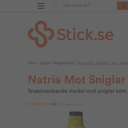
Hem
/
Snigel
/
Snigelmedel
/
Natria Mot Sniglar F 1kg / 40
Natria Mot Sniglar
Snabbverkande medel mot sniglar som s
4.7
(14 recensioner)