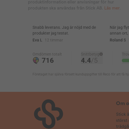
produktinformation eller anvisningar för hur
Ser mindre stora mördarsniglar i min trädgård,
produkten ska användas från Stick AB.
Läs mer
.
dock hittat en del små i krukor, hopps att
snigelmedlet även tar hand om dessa. Har
laddat massor med snigel fällor då fåglarna äter
e korn som spridits ut löst i rabatterna
2024-08-15
Ture conny
Verifierad köpare
Använt i flera år verkar fungerar
2024-08-09
Susan
Verifierad köpare
Har inte sett en otäcking sen jag la ut medlet!
Helt underbart eftersom vi var invaderade av
dom förut!!!!
Om o
2024-08-02
Anonym
Verifierad köpare
Stick 
störst
2024-07-28
trädg