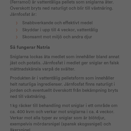
(Ferramol) är vattentåliga pellets som sniglarna äter.
Överskott bryts ned naturligt och blir till växtnäring.
Järnfosfat är:
Snabbverkande och effektivt medel
Skyddar i upp till 4 veckor, vattentålig
Skonsamt mot miljö och andra djur
Så fungerar Natria
Sniglarna lockas äta medlet som innehåller bland annat
jäst och potatis. Järnfosfat i medlet ger sniglar en falsk
mättnadskänsla varpå de svälter.
Produkten är i vattentålig pelletsform som innehåller
helt naturliga ingredienser. Järnfosfat finns naturligt i
jorden och eventuellt överskott från bekämpning bryts
ned till växtnäring.
1 kg räcker till behandling mot sniglar i ett område om
ca. 400 kvm och verkar mot sniglarna i ca. 4 veckor.
Verkar mot alla typer av sniglar som är blötdjur,
exempelvis mördarsnigel (spansk skogssnigel) och
åkersnigel.