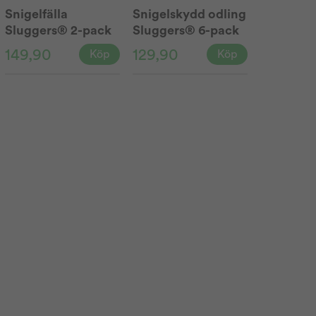
Snigelfälla
Snigelskydd odling
Sluggers® 2-pack
Sluggers® 6-pack
149,90
129,90
Köp
Köp