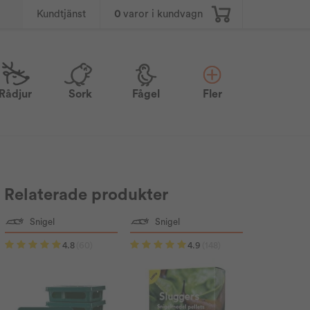
0
varor i kundvagn
Kundtjänst
Rådjur
Sork
Fågel
Fler
Relaterade produkter
Snigel
Snigel
4.8
(60)
4.9
(148)