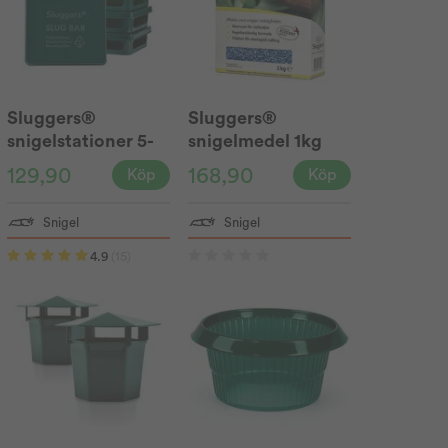
Sluggers®
Sluggers®
snigelstationer 5-
snigelmedel 1kg
pack
129,90
168,90
Köp
Köp
Snigel
Snigel
4.9
(15)