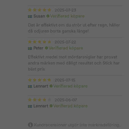
2025-07-23
Susan
Verifierad köpare
Det är effektivt om du strör ut efter regn, håller
då odjuren borta ganska länge!
2025-07-22
Peter
Verifierad köpare
Effektivt medel mot mördarsniglar har provat
andra märken med dåligt resultat och Stick har
bäst pris
2025-07-15
Lennart
Verifierad köpare
2025-06-07
Lennart
Verifierad köpare
2024-08-19
Kundrecensioner utgör inte marknadsföring,
Denise
Verifierad köpare