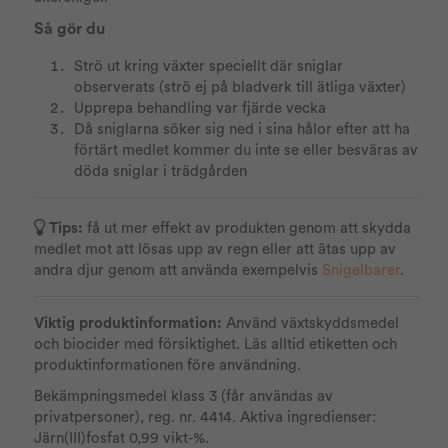
Så gör du
Strö ut kring växter speciellt där sniglar
observerats (strö ej på bladverk till ätliga växter)
Upprepa behandling var fjärde vecka
Då sniglarna söker sig ned i sina hålor efter att ha
förtärt medlet kommer du inte se eller besväras av
döda sniglar i trädgården
Tips:
få ut mer effekt av produkten genom att skydda
medlet mot att lösas upp av regn eller att ätas upp av
andra djur genom att använda exempelvis
Snigelbarer
.
Viktig produktinformation:
Använd växtskyddsmedel
och biocider med försiktighet. Läs alltid etiketten och
produktinformationen före användning.
Bekämpningsmedel klass 3 (får användas av
privatpersoner), reg. nr. 4414. Aktiva ingredienser:
Järn(III)fosfat 0,99 vikt-%.