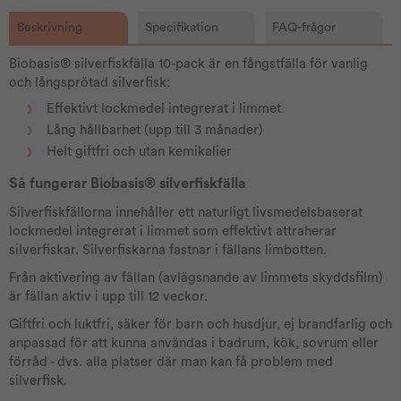
Beskrivning
Specifikation
FAQ-frågor
Biobasis® silverfiskfälla 10-pack är en fångstfälla för vanlig
och långsprötad silverfisk:
Effektivt lockmedel integrerat i limmet
Lång hållbarhet (upp till 3 månader)
Helt giftfri och utan kemikalier
Så fungerar Biobasis® silverfiskfälla
Silverfiskfällorna innehåller ett naturligt livsmedelsbaserat
lockmedel integrerat i limmet som effektivt attraherar
silverfiskar. Silverfiskarna fastnar i fällans limbotten.
Från aktivering av fällan (avlägsnande av limmets skyddsfilm)
är fällan aktiv i upp till 12 veckor.
Giftfri och luktfri, säker för barn och husdjur, ej brandfarlig och
anpassad för att kunna användas i badrum, kök, sovrum eller
förråd - dvs. alla platser där man kan få problem med
silverfisk.