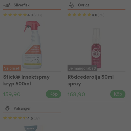
Silverfisk
Övrigt
4.8
(203)
4.8
(76)
Se priset!
Se mängdrabatt
Stick® Insektspray
Rödcederolja 30ml
kryp 500ml
spray
159,90
168,90
Köp
Köp
Pälsänger
4.6
(37)