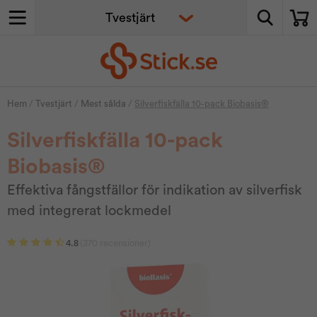
Hem
/
Tvestjärt
/
Mest sålda
/
Silverfiskfälla 10-pack Biobasis®
Silverfiskfälla 10-pack
Biobasis®
Effektiva fångstfällor för indikation av silverfisk
med integrerat lockmedel
4.8
(370 recensioner)