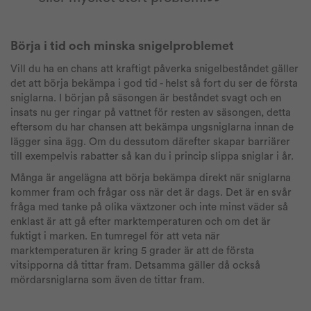
Börja i tid och minska snigelproblemet
Vill du ha en chans att kraftigt påverka snigelbeståndet gäller
det att börja bekämpa i god tid - helst så fort du ser de första
sniglarna. I början på säsongen är beståndet svagt och en
insats nu ger ringar på vattnet för resten av säsongen, detta
eftersom du har chansen att bekämpa ungsniglarna innan de
lägger sina ägg. Om du dessutom därefter skapar barriärer
till exempelvis rabatter så kan du i princip slippa sniglar i år.
Många är angelägna att börja bekämpa direkt när sniglarna
kommer fram och frågar oss när det är dags. Det är en svår
fråga med tanke på olika växtzoner och inte minst väder så
enklast är att gå efter marktemperaturen och om det är
fuktigt i marken. En tumregel för att veta när
marktemperaturen är kring 5 grader är att de första
vitsipporna då tittar fram. Detsamma gäller då också
mördarsniglarna som även de tittar fram.