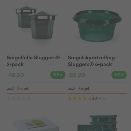
Snigelfälla Sluggers®
Snigelskydd odling
2-pack
Sluggers® 6-pack
149,90
129,90
Köp
Köp
Snigel
Snigel
4.8
(60)