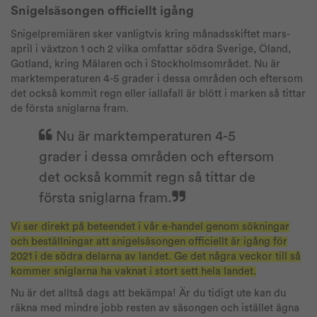
Snigelsäsongen officiellt igång
Snigelpremiären sker vanligtvis kring månadsskiftet mars-
april i växtzon 1 och 2 vilka omfattar södra Sverige, Öland,
Gotland, kring Mälaren och i Stockholmsområdet. Nu är
marktemperaturen 4-5 grader i dessa områden och eftersom
det också kommit regn eller iallafall är blött i marken så tittar
de första sniglarna fram.
Nu är marktemperaturen 4-5
grader i dessa områden och eftersom
det också kommit regn så tittar de
första sniglarna fram.
Vi ser direkt på beteendet i vår e-handel genom sökningar
och beställningar att snigelsäsongen officiellt är igång för
2021 i de södra delarna av landet. Ge det några veckor till så
kommer sniglarna ha vaknat i stort sett hela landet.
Nu är det alltså dags att bekämpa! Är du tidigt ute kan du
räkna med mindre jobb resten av säsongen och istället ägna