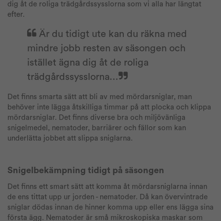
dig åt de roliga trädgårdssysslorna som vi alla har längtat
efter.
Är du tidigt ute kan du räkna med
mindre jobb resten av säsongen och
istället ägna dig åt de roliga
trädgårdssysslorna...
Det finns smarta sätt att bli av med mördarsniglar, man
behöver inte lägga åtskilliga timmar på att plocka och klippa
mördarsniglar. Det finns diverse bra och miljövänliga
snigelmedel, nematoder, barriärer och fällor som kan
underlätta jobbet att slippa sniglarna.
Snigelbekämpning tidigt på säsongen
Det finns ett smart sätt att komma åt mördarsniglarna innan
de ens tittat upp ur jorden - nematoder. Då kan övervintrade
sniglar dödas innan de hinner komma upp eller ens lägga sina
första ägg. Nematoder är små mikroskopiska maskar som