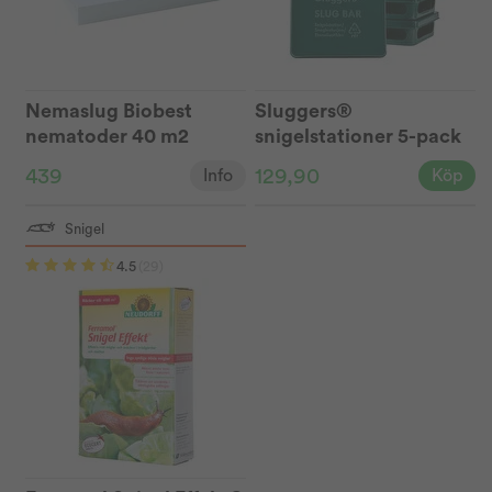
Nemaslug Biobest
Sluggers®
nematoder 40 m2
snigelstationer 5-pack
439
129,90
Info
Köp
Snigel
4.5
(29)