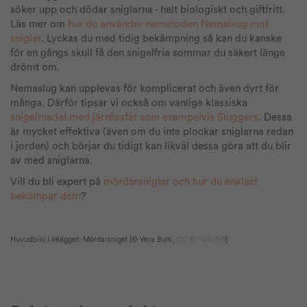
söker upp och dödar sniglarna - helt biologiskt och giftfritt.
Läs mer om
hur du använder nematoden Nemalsug mot
sniglar
. Lyckas du med tidig bekämpning så kan du kanske
för en gångs skull få den snigelfria sommar du säkert länge
drömt om.
Nemaslug kan upplevas för komplicerat och även dyrt för
många. Därför tipsar vi också om vanliga klassiska
snigelmedel med järnfosfat som exempelvis Sluggers
. Dessa
är mycket effektiva (även om du inte plockar sniglarna redan
i jorden) och börjar du tidigt kan likväl dessa göra att du blir
av med sniglarna.
Vill du bli expert på
mördarsniglar och hur du enklast
bekämpar dem
?
Huvudbild i inlägget: Mördarsnigel [©
Vera Buhl
,
CC-BY-SA-3.0
]