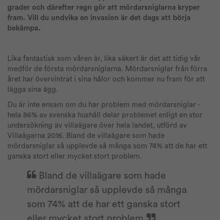
grader och därefter regn gör att mördarsniglarna kryper
fram. Vill du undvika en invasion är det dags att börja
bekämpa.
Lika fantastisk som våren är, lika säkert är det att tidig vår
medför de första mördarsniglarna. Mördarsniglar från förra
året har övervintrat i sina hålor och kommer nu fram för att
lägga sina ägg.
Du är inte ensam om du har problem med mördarsniglar -
hela 86% av svenska hushåll delar problemet enligt en stor
undersökning av villaägare över hela landet, utförd av
Villaägarna 2016. Bland de villaägare som hade
mördarsniglar så upplevde så många som 74% att de har ett
ganska stort eller mycket stort problem.
Bland de villaägare som hade
mördarsniglar så upplevde så många
som 74% att de har ett ganska stort
eller mycket stort problem.