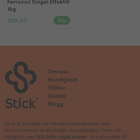
Ferramol Snigel Effekt®
1kg
269,90
Köp
Om oss
Kundtjänst
Villkor
Guider
Blogg
Stick är Sveriges och Nordens ledande butik med
störst sortiment av produkter mot skadedjur i hem och
trädgård, med
500 000+ nöjda kunder
- bra produkter till