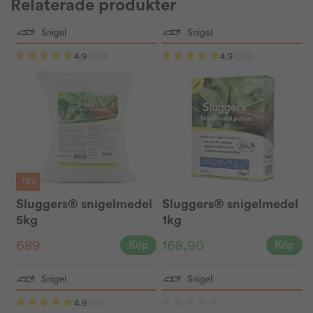
Relaterade produkter
Snigel
Snigel
4.9
(140)
4.9
(148)
-18%
Sluggers® snigelmedel
Sluggers® snigelmedel
5kg
1kg
689
168,90
Köp
Köp
Snigel
Snigel
4.9
(15)