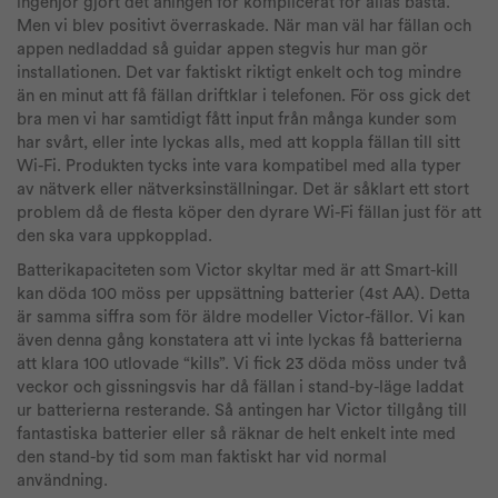
ingenjör gjort det aningen för komplicerat för allas bästa.
Men vi blev positivt överraskade. När man väl har fällan och
appen nedladdad så guidar appen stegvis hur man gör
installationen. Det var faktiskt riktigt enkelt och tog mindre
än en minut att få fällan driftklar i telefonen. För oss gick det
bra men vi har samtidigt fått input från många kunder som
har svårt, eller inte lyckas alls, med att koppla fällan till sitt
Wi-Fi. Produkten tycks inte vara kompatibel med alla typer
av nätverk eller nätverksinställningar. Det är såklart ett stort
problem då de flesta köper den dyrare Wi-Fi fällan just för att
den ska vara uppkopplad.
Batterikapaciteten som Victor skyltar med är att Smart-kill
kan döda 100 möss per uppsättning batterier (4st AA). Detta
är samma siffra som för äldre modeller Victor-fällor. Vi kan
även denna gång konstatera att vi inte lyckas få batterierna
att klara 100 utlovade “kills”. Vi fick 23 döda möss under två
veckor och gissningsvis har då fällan i stand-by-läge laddat
ur batterierna resterande. Så antingen har Victor tillgång till
fantastiska batterier eller så räknar de helt enkelt inte med
den stand-by tid som man faktiskt har vid normal
användning.