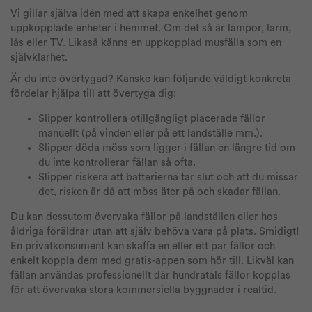
Vi gillar själva idén med att skapa enkelhet genom
uppkopplade enheter i hemmet. Om det så är lampor, larm,
lås eller TV. Likaså känns en uppkopplad musfälla som en
självklarhet.
Är du inte övertygad? Kanske kan följande väldigt konkreta
fördelar hjälpa till att övertyga dig:
Slipper kontrollera otillgängligt placerade fällor
manuellt (på vinden eller på ett landställe mm.).
Slipper döda möss som ligger i fällan en längre tid om
du inte kontrollerar fällan så ofta.
Slipper riskera att batterierna tar slut och att du missar
det, risken är då att möss äter på och skadar fällan.
Du kan dessutom övervaka fällor på landställen eller hos
åldriga föräldrar utan att själv behöva vara på plats. Smidigt!
En privatkonsument kan skaffa en eller ett par fällor och
enkelt koppla dem med gratis-appen som hör till. Likväl kan
fällan användas professionellt där hundratals fällor kopplas
för att övervaka stora kommersiella byggnader i realtid.