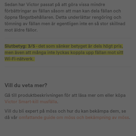
Sedan har Victor passat på att göra vissa mindre
förbättringar av fällan såsom att man kan dela fällan och
öppna fångstbehållaren. Detta underlättar rengöring och
tömning av fällan men är egentligen inte en så stor skillnad
mot äldre fällor.
Slutbetyg: 3/5
- det som sänker betyget är dels högt pris,
men även att många inte lyckas koppla upp fällan mot sitt
Wi-Fi-nätverk.
Vill du veta mer?
Gå till produktbeskrivningen för att läsa mer om eller köpa
Victor Smart-kill musfälla
.
Vill du bli expert på möss och hur du kan bekämpa dem, se
då vår
omfattande guide om möss och bekämpning av möss
.