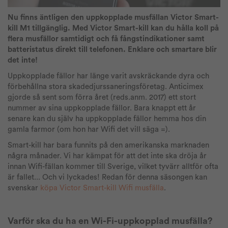
Nu finns äntligen den uppkopplade musfällan Victor Smart-
kill M1 tillgänglig. Med Victor Smart-kill kan du hålla koll på
flera musfällor samtidigt och få fångstindikationer samt
batteristatus direkt till telefonen. Enklare och smartare blir
det inte!
Uppkopplade fällor har länge varit avskräckande dyra och
förbehållna stora skadedjurssaneringsföretag. Anticimex
gjorde så sent som förra året (reds.anm. 2017) ett stort
nummer av sina uppkopplade fällor. Bara knappt ett år
senare kan du själv ha uppkopplade fällor hemma hos din
gamla farmor (om hon har Wifi det vill säga =).
Smart-kill har bara funnits på den amerikanska marknaden
några månader. Vi har kämpat för att det inte ska dröja år
innan Wifi-fällan kommer till Sverige, vilket tyvärr alltför ofta
är fallet... Och vi lyckades! Redan för denna säsongen kan
svenskar
köpa Victor Smart-kill Wifi musfälla
.
Varför ska du ha en Wi-Fi-uppkopplad musfälla?