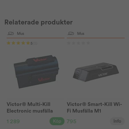
Relaterade produkter
Mus
Mus
5
(5)
Victor® Multi-Kill
Victor® Smart-Kill Wi-
Electronic musfälla
Fi Musfälla M1
M260
1 289
795
Köp
Info