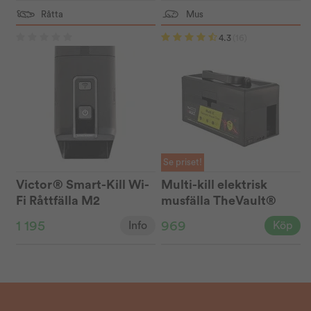
Råtta
Mus
4.3
(16)
Se priset!
Victor® Smart-Kill Wi-
Multi-kill elektrisk
Fi Råttfälla M2
musfälla TheVault®
1 195
969
Info
Köp