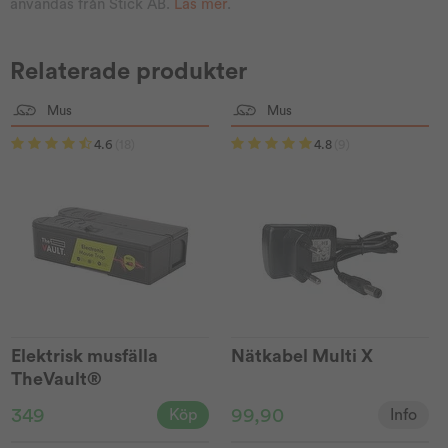
användas från Stick AB.
Läs mer
.
Relaterade produkter
Mus
Mus
4.6
(18)
4.8
(9)
Elektrisk musfälla
Nätkabel Multi X
TheVault®
349
99,90
Köp
Info