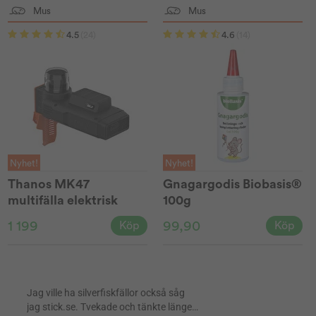
Mus
Mus
4.5
(24)
4.6
(14)
Nyhet!
Nyhet!
Thanos MK47
Gnagargodis Biobasis®
multifälla elektrisk
100g
1 199
99,90
Köp
Köp