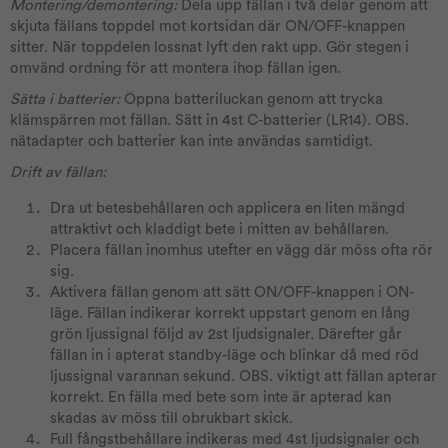
Montering/demontering:
Dela upp fällan i två delar genom att
skjuta fällans toppdel mot kortsidan där ON/OFF-knappen
sitter. När toppdelen lossnat lyft den rakt upp. Gör stegen i
omvänd ordning för att montera ihop fällan igen.
Sätta i batterier:
Öppna batteriluckan genom att trycka
klämspärren mot fällan. Sätt in 4st C-batterier (LR14). OBS.
nätadapter och batterier kan inte användas samtidigt.
Drift av fällan:
Dra ut betesbehållaren och applicera en liten mängd
attraktivt och kladdigt bete i mitten av behållaren.
Placera fällan inomhus utefter en vägg där möss ofta rör
sig.
Aktivera fällan genom att sätt ON/OFF-knappen i ON-
läge. Fällan indikerar korrekt uppstart genom en lång
grön ljussignal följd av 2st ljudsignaler. Därefter går
fällan in i apterat standby-läge och blinkar då med röd
ljussignal varannan sekund. OBS. viktigt att fällan apterar
korrekt. En fälla med bete som inte är apterad kan
skadas av möss till obrukbart skick.
Full fångstbehållare indikeras med 4st ljudsignaler och