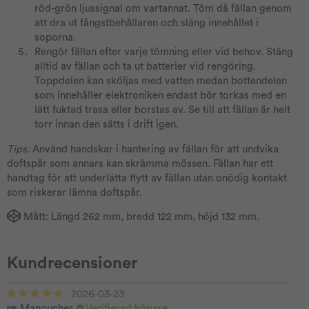
röd-grön ljussignal om vartannat. Töm då fällan genom
att dra ut fångstbehållaren och släng innehållet i
soporna.
Rengör fällan efter varje tömning eller vid behov. Stäng
alltid av fällan och ta ut batterier vid rengöring.
Toppdelen kan sköljas med vatten medan bottendelen
som innehåller elektroniken endast bör torkas med en
lätt fuktad trasa eller borstas av. Se till att fällan är helt
torr innan den sätts i drift igen.
Tips:
Använd handskar i hantering av fällan för att undvika
doftspår som annars kan skrämma mössen. Fällan har ett
handtag för att underlätta flytt av fällan utan onödig kontakt
som riskerar lämna doftspår.
Mått: Längd 262 mm, bredd 122 mm, höjd 132 mm.
Kundrecensioner
2026-03-23
Manoucher
Verifierad köpare