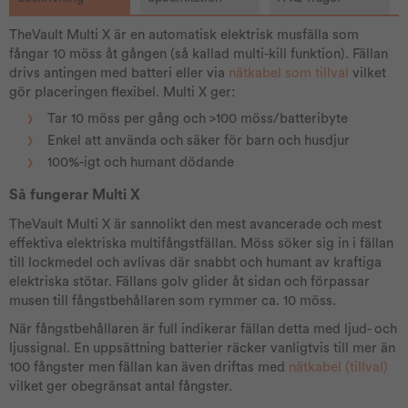
TheVault Multi X är en automatisk elektrisk musfälla som
fångar 10 möss åt gången (så kallad multi-kill funktion). Fällan
drivs antingen med batteri eller via
nätkabel som tillval
vilket
gör placeringen flexibel. Multi X ger:
Tar 10 möss per gång och >100 möss/batteribyte
Enkel att använda och säker för barn och husdjur
100%-igt och humant dödande
Så fungerar Multi X
TheVault Multi X är sannolikt den mest avancerade och mest
effektiva elektriska multifångstfällan. Möss söker sig in i fällan
till lockmedel och avlivas där snabbt och humant av kraftiga
elektriska stötar. Fällans golv glider åt sidan och förpassar
musen till fångstbehållaren som rymmer ca. 10 möss.
När fångstbehållaren är full indikerar fällan detta med ljud- och
ljussignal. En uppsättning batterier räcker vanligtvis till mer än
100 fångster men fällan kan även driftas med
nätkabel (tillval)
vilket ger obegränsat antal fångster.