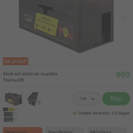
Se priset!
969
Multi-kill elektrisk musfälla
TheVault®
Köp
Snabb leverans: 1-2 dagar
Beskrivning
Specifikation
FAQ-frågor