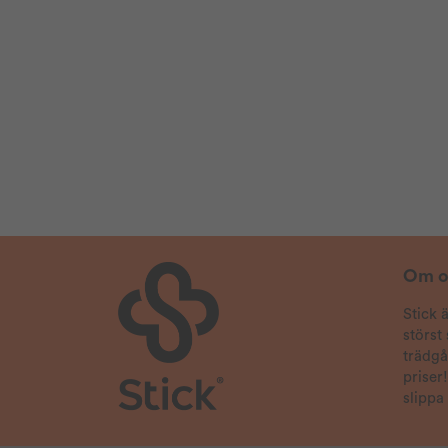
mkt nöjd, klar o redig hemsida
2024-12-01
Ingvar
Verifierad köpare
2024-11-06
Henning
Verifierad köpare
2024-10-30
Tommy
Verifierad köpare
2024-10-19
Jonas
Verifierad köpare
Om o
Stick 
2024-10-15
störst
Anonym
Verifierad köpare
trädg
priser
2024-10-01
slippa
Peter
Verifierad köpare
Fångade musen men musen dog inte.