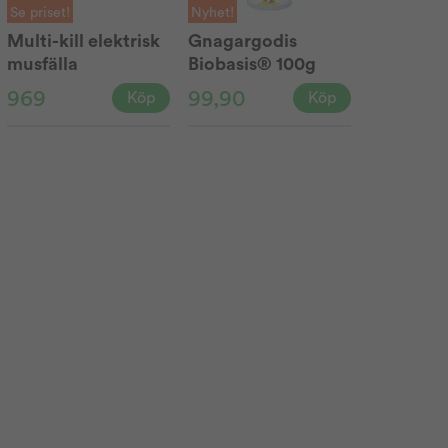
Se priset!
Nyhet!
Multi-kill elektrisk
Gnagargodis
musfälla
Biobasis® 100g
TheVault®
969
99,90
Köp
Köp