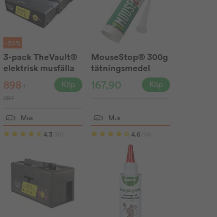
-30%
3-pack TheVault®
MouseStop® 300g
elektrisk musfälla
tätningsmedel
898
167,90
Köp
Köp
1
287
Mus
Mus
4.3
(16)
4.6
(14)