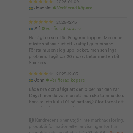
2026-01-09
Joachim
Verifierad köpare
2025-12-15
Alf
Verifierad köpare
Har ägt en sen 1 år. Fungerar toppen. Men man
måste spänna runt ett kraftigt gummiband.
Första musen slog upp locket, men sen inga
problem. Tagit c:a 20 möss. Betar med en bit
Snickers.
2025-12-03
John
Verifierad köpare
Både bra och dåligt att den piper när den har
fångst men då vet man att man ska tömma den.
Kanske inte kul kl 01 på natten😆 Stor fördel att
den går på 230 volt eller batteri.
2025-11-22
Kundrecensioner utgör inte marknadsföring,
Hans N.
Verifierad köpare
produktinformation eller anvisningar för hur
produkten ska användas från Stick AB.
Läs mer
.