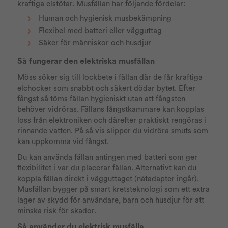
kraftiga elstötar. Musfällan har följande fördelar:
Human och hygienisk musbekämpning
Flexibel med batteri eller vägguttag
Säker för människor och husdjur
Så fungerar den elektriska musfällan
Möss söker sig till lockbete i fällan där de får kraftiga
elchocker som snabbt och säkert dödar bytet. Efter
fångst så töms fällan hygieniskt utan att fångsten
behöver vidröras. Fällans fångstkammare kan kopplas
loss från elektroniken och därefter praktiskt rengöras i
rinnande vatten. På så vis slipper du vidröra smuts som
kan uppkomma vid fångst.
Du kan använda fällan antingen med batteri som ger
flexibilitet i var du placerar fällan. Alternativt kan du
koppla fällan direkt i vägguttaget (nätadapter ingår).
Musfällan bygger på smart kretsteknologi som ett extra
lager av skydd för användare, barn och husdjur för att
minska risk för skador.
Så använder du elektrisk musfälla