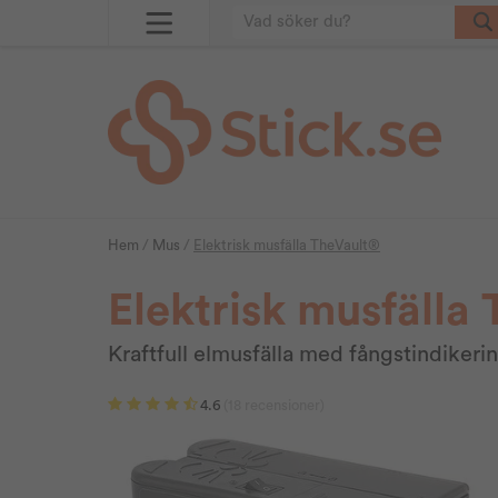
Hem
/
Mus
/
Elektrisk musfälla TheVault®
Elektrisk musfälla
Kraftfull elmusfälla med fångstindiker
4.6
(18 recensioner)