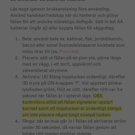
Läs noga igenom bruksanvisning före använding.
Använd handskar/redskap när du hanterar och gillrar
fällan för att undvika mänskliga doftspår. Sätt in 4st AA
batterier (ingår ej) eller koppla fällan till vägguttag.
Beta: använd bete ex. kattmat, fisk, jordnötssmör,
bacon eller annat livsmedelsbaserat lockbete som
möss dras till (ex.
Provoke
).
Placera: sätt ut fällan på en plan yta, gärna längs
med en vägg, i ett torrt, uppvärmt och
välventilerat utrymme.
Aktivera: (A) Stäng toppluckan ordentligt, därefter
(B) tryck på ON-knappen "I". Vid uppstart blinkar
lysdioden grönt, följt av rött, därefter rött var 3:e
sekund när fällan är i apterat läge.
OBS.
kontrollera alltid att fällan signalerar upstart
korrekt samt att toppluckan är ordentligt stängd,
om inte placera något tungt ovanpå luckan.
Fånga: när en mus går in i fällan så akriveras ström
under 30 sekunder, då varnar fällan genom att
blinka rött medan elstötar utdelas.