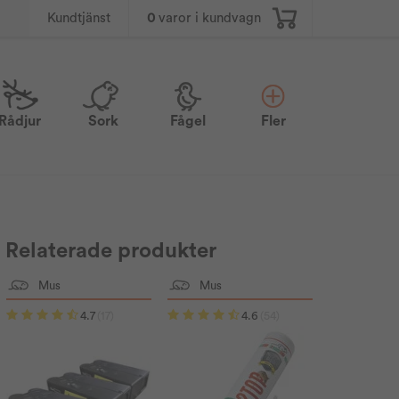
0
varor i kundvagn
Kundtjänst
Rådjur
Sork
Fågel
Fler
Relaterade produkter
Mus
Mus
4.7
(17)
4.6
(54)