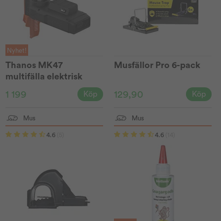
Nyhet!
Thanos MK47
Musfällor Pro 6-pack
multifälla elektrisk
1 199
129,90
Köp
Köp
Mus
Mus
4.6
(5)
4.6
(14)