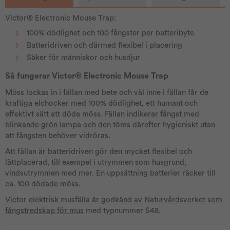
Victor® Electronic Mouse Trap:
100% dödlighet och 100 fångster per batteribyte
Batteridriven och därmed flexibel i placering
Säker för människor och husdjur
Så fungerar Victor® Electronic Mouse Trap
Möss lockas in i fällan med bete och väl inne i fällan får de
kraftiga elchocker med 100% dödlighet, ett humant och
effektivt sätt att döda möss. Fällan indikerar fångst med
blinkande grön lampa och den töms därefter hygieniskt utan
att fångsten behöver vidröras.
Att fällan är batteridriven gör den mycket flexibel och
lättplacerad, till exempel i utrymmen som husgrund,
vindsutrymmen med mer. En uppsättning batterier räcker till
ca. 100 dödade möss.
Victor elektrisk musfälla är
godkänd av Naturvårdsverket som
fångstredskap för mus
med typnummer S48.