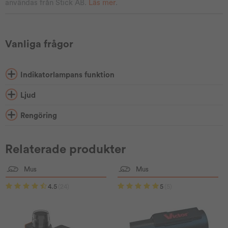
användas från Stick AB.
Läs mer
.
Vanliga frågor
Indikatorlampans funktion
Ljud
Rengöring
Relaterade produkter
Mus
Mus
4.5
(24)
5
(5)