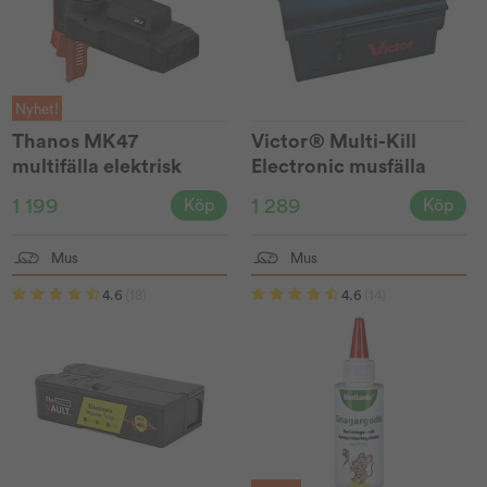
Nyhet!
Thanos MK47
Victor® Multi-Kill
multifälla elektrisk
Electronic musfälla
M260
1 199
1 289
Köp
Köp
Mus
Mus
4.6
(18)
4.6
(14)