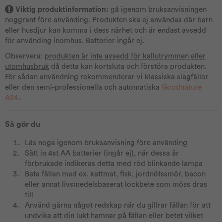
Viktig produktinformation:
gå igenom bruksanvisningen
noggrant före använding. Produkten ska ej användas där barn
eller husdjur kan komma i dess närhet och är endast avsedd
för använding inomhus. Batterier ingår ej.
Observera:
produkten är inte avsedd för kallutrymmen eller
utomhusbruk
då detta kan kortsluta och förstöra produkten.
För sådan användning rekommenderar vi klassiska slagfällor
eller den semi-professionella och automatiska
Goodnature
A24
.
Så gör du
Läs noga igenom bruksanvisning före använding
Sätt in 4st AA batterier (ingår ej), när dessa är
förbrukade indikeras detta med röd blinkande lampa
Beta fällan med ex. kattmat, fisk, jordnötssmör, bacon
eller annat livsmedelsbaserat lockbete som möss dras
till
Använd gärna något redskap när du gillrar fällan för att
undvika att din lukt hamnar på fällan eller betet vilket