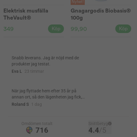
Nyhet!
Elektrisk musfälla
Gnagargodis Biobasis®
TheVault®
100g
349
99,90
Köp
Köp