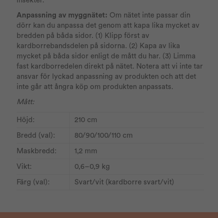
insekter.
Anpassning av myggnätet:
Om nätet inte passar din
dörr kan du anpassa det genom att kapa lika mycket av
bredden på båda sidor. (1) Klipp först av
kardborrebandsdelen på sidorna. (2) Kapa av lika
mycket på båda sidor enligt de mått du har. (3) Limma
fast kardborredelen direkt på nätet. Notera att vi inte tar
ansvar för lyckad anpassning av produkten och att det
inte går att ångra köp om produkten anpassats.
Mått:
Höjd:
210 cm
Bredd (val):
80/90/100/110 cm
Maskbredd:
1,2 mm
Vikt:
0,6–0,9 kg
Färg (val):
Svart/vit (kardborre svart/vit)