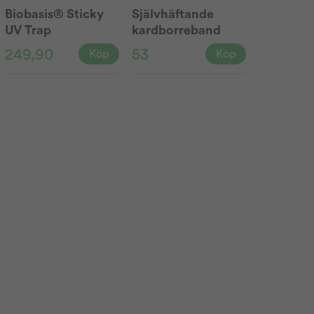
Biobasis® Sticky
Självhäftande
UV Trap
kardborreband
5,6m
249,90
53
Köp
Köp