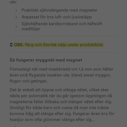
ute:
Praktiskt självstängande med magneter
Anpassat för bra luft- och ljusinsläpp
Självhäftande kardborreband och häftstift
medföljer
OBS.
Färg och Storlek väljs under produktbild.
Så fungerar myggnät med magnet
Finmaskigt nät med maskbredd om 1,2 mm som håller
även små flygande insekter ute, bland annat myggor,
flugor och getingar.
Det är enkelt att öppna och stänga nätet, vilket sker
nästa per automatik när du går igenom öppningen då
magneterna faller tillbaka och stänger nätet efter dig.
Smidigt för både barn och vuxna då man inte måste
komma ihåg att stänga efter sig. Fungerar även bra för
husdjur som ofta glömmer stänga efter sig...