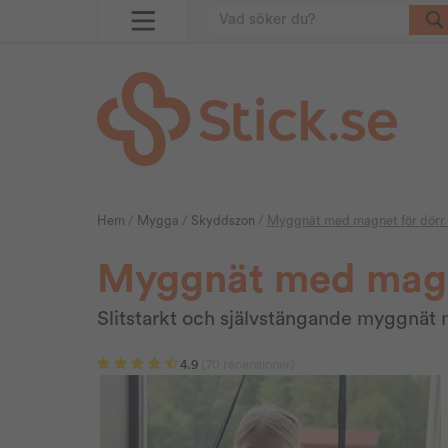
Hem
/
Mygga
/
Skyddszon
/
Myggnät med magnet för dörr
Myggnät med magn
Slitstarkt och självstängande myggnä
4.9
(70 recensioner)