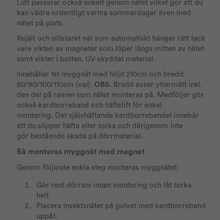
Luft passerar också enkelt genom nätet vilket gör att du
kan vädra ordentligt varma sommardagar även med
nätet på plats.
Rejält och slitstarkt nät som automatiskt hänger rätt tack
vare vikten av magneter som löper längs mitten av nätet
samt vikter i botten. UV-skyddat material.
Innehåller 1st myggnät med höjd 210cm och bredd
80/90/100/110cm (val). ​
OBS.
Bredd avser yttermått inkl.
den del på ramen som nätet monteras på. Medföljer gör
också kardborreband och häftstift för enkel
montering. Det självhäftande kardborrebandet innebär
att du slipper häfta eller spika och därigenom inte
gör bestående skada på dörrmaterial.
Så monteras myggnät med magnet
Genom följande enkla steg monteras myggnätet:
Gör rent dörram innan montering och låt torka
helt.
Placera insektsnätet på golvet med kardborreband
uppåt.