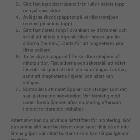
Sätt fast kardeborreband från rulle i nätets topp
och på dess sidor.
Avlägsna skyddspappret på kardborretejpen
(endast på nätets topp).
Sätt fast nätets topp i ovankant av dörramen och
se till att nätets mittpunkt fäster högre upp än
sidorna (1-5 mm.). Detta för att magneterna ska
fästa enklare.
Ta av skyddspappret från kardborretejpen på
nätets sidor. Fäst sidorna och säkerställ att nätet
inte blir så spänt att det inte kan stängas i mitten,
samt att magneterna linjerar och nätet kan
stängas.
Kontrollera att nätet öppnar och stänger som det
ska, justera om nödvändigt. Var försiktig med
under första timmen efter montering eftersom
limmet fortfarande vidhäftar.
Alternativt kan du använda häftstiften för montering. Gör
på samma sätt som beskrivet ovan samt tänk på att inte
lämna glipor där nätet buktar ut som kan släppa igenom