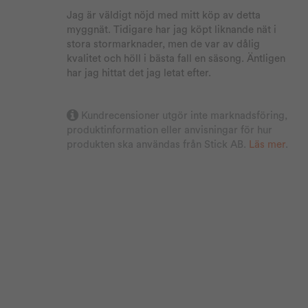
Jag är väldigt nöjd med mitt köp av detta
myggnät. Tidigare har jag köpt liknande nät i
stora stormarknader, men de var av dålig
kvalitet och höll i bästa fall en säsong. Äntligen
har jag hittat det jag letat efter.
2026-04-03
Marita
Verifierad köpare
Kundrecensioner utgör inte marknadsföring,
produktinformation eller anvisningar för hur
Superbra myggnät till dörren!
produkten ska användas från Stick AB.
Läs mer
.
Superbra tjock kardborreband
Super nöjd så jag beställde en till den andra
dörren.
2026-03-27
Anonym
Verifierad köpare
Bästa mygg nät.Köpte redan 2 st via min dotter
hos Stick i förra våren.Toppen.Alla grannar har
också köpt via min dotter.Vau...😃🙏
2026-03-16