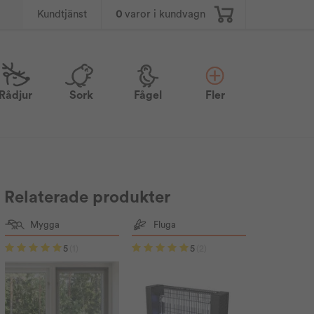
0
varor i kundvagn
Kundtjänst
Rådjur
Sork
Fågel
Fler
Relaterade produkter
Mygga
Fluga
5
(1)
5
(2)