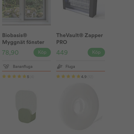
Biobasis®
TheVault® Zapper
Myggnät fönster
PRO
130x150
78,90
449
Köp
Köp
Bananfluga
Fluga
5
(4)
4.9
(12)