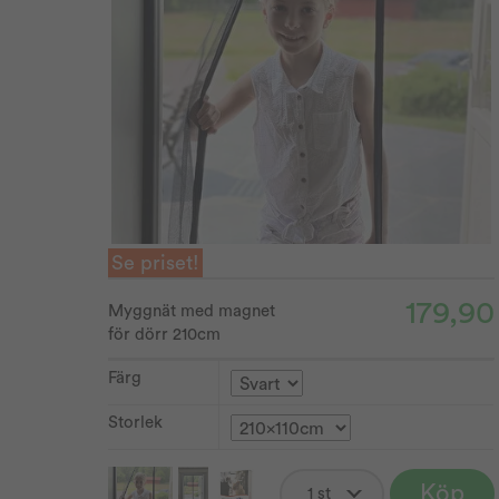
Se priset!
179,90
Myggnät med magnet
för dörr 210cm
Färg
Storlek
Köp