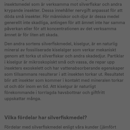
insektsmedel som är verksamma mot silverfiskar och andra
krypande insekter. Dessa innehåller nervgift anpassat för att
döda små insekter. För människor och djur är dessa medel
generellt inte skadliga, antingen för att ämnet inte har samma
påverkan eller för att koncentrationen av det verksamma
ämnet är för liten att skada.
Den andra sortens silverfiskmedel, kiselgur, är en naturlig
mineral av fossiliserade kiselalger som verkar mekaniskt
genom att torka ut silverfiskar och andra skadedjur. Partiklar
i kiselgur är mikroskopiskt små och vassa, de repar upp
insekters exoskelett och har vattenabsorberande egenskaper
som tillsammans resulterar i att insekten torkar ut. Resultatet
blir att insekter som kommer i kontakt med mineralen torkar
ut och dör inom en tid. Att kiselgur är naturligt
förekommande i torrlagda havsbottnar och giftfritt
uppskattar många.
Vilka fördelar har silverfiskmedel?
Fördelar med silverfiskmedel enligt våra kunder (jämfört