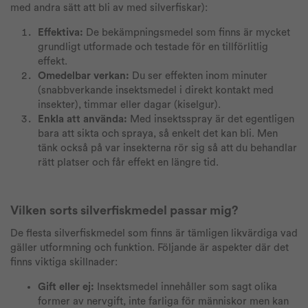
med andra sätt att bli av med silverfiskar):
Effektiva:
De bekämpningsmedel som finns är mycket
grundligt utformade och testade för en tillförlitlig
effekt.
Omedelbar verkan:
Du ser effekten inom minuter
(snabbverkande insektsmedel i direkt kontakt med
insekter), timmar eller dagar (kiselgur).
Enkla att använda:
Med insektsspray är det egentligen
bara att sikta och spraya, så enkelt det kan bli. Men
tänk också på var insekterna rör sig så att du behandlar
rätt platser och får effekt en längre tid.
Vilken sorts silverfiskmedel passar mig?
De flesta silverfiskmedel som finns är tämligen likvärdiga vad
gäller utformning och funktion. Följande är aspekter där det
finns viktiga skillnader:
Gift eller ej:
Insektsmedel innehåller som sagt olika
former av nervgift, inte farliga för människor men kan