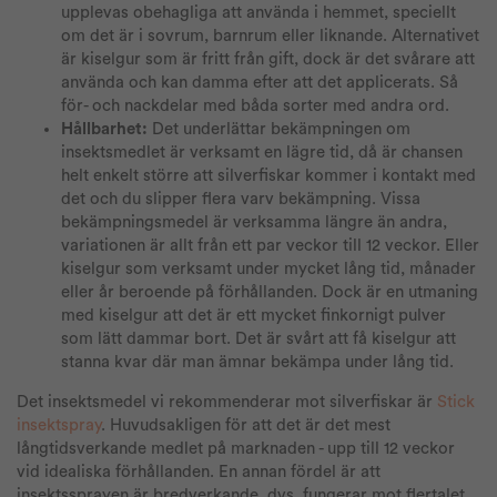
upplevas obehagliga att använda i hemmet, speciellt
om det är i sovrum, barnrum eller liknande. Alternativet
är kiselgur som är fritt från gift, dock är det svårare att
använda och kan damma efter att det applicerats. Så
för- och nackdelar med båda sorter med andra ord.
Hållbarhet:
Det underlättar bekämpningen om
insektsmedlet är verksamt en lägre tid, då är chansen
helt enkelt större att silverfiskar kommer i kontakt med
det och du slipper flera varv bekämpning. Vissa
bekämpningsmedel är verksamma längre än andra,
variationen är allt från ett par veckor till 12 veckor. Eller
kiselgur som verksamt under mycket lång tid, månader
eller år beroende på förhållanden. Dock är en utmaning
med kiselgur att det är ett mycket finkornigt pulver
som lätt dammar bort. Det är svårt att få kiselgur att
stanna kvar där man ämnar bekämpa under lång tid.
Det insektsmedel vi rekommenderar mot silverfiskar är
Stick
insektspray
. Huvudsakligen för att det är det mest
långtidsverkande medlet på marknaden - upp till 12 veckor
vid idealiska förhållanden. En annan fördel är att
insektssprayen är bredverkande, dvs. fungerar mot flertalet