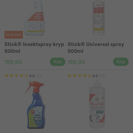
Se priset!
Stick® Insektspray kryp
Stick® Universal spray
500ml
500ml
159,90
159,90
Köp
Köp
4.5
(30)
4.5
(98)