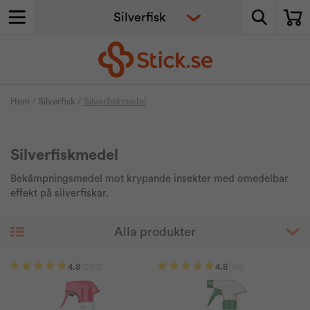
Hem
/
Silverfisk
/
Silverfiskmedel
Silverfiskmedel
Bekämpningsmedel mot krypande insekter med omedelbar
effekt på silverfiskar.
4.8
(203)
4.8
(58)