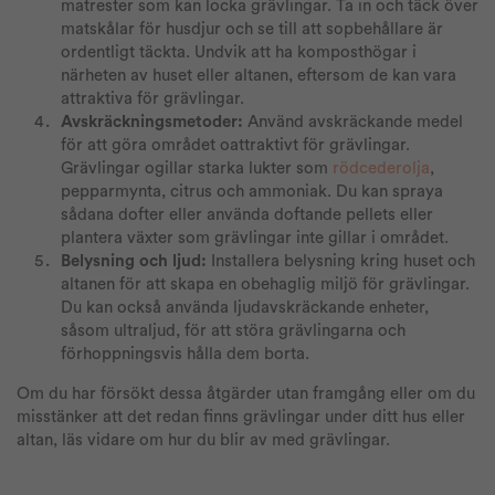
matrester som kan locka grävlingar. Ta in och täck över
matskålar för husdjur och se till att sopbehållare är
ordentligt täckta. Undvik att ha komposthögar i
närheten av huset eller altanen, eftersom de kan vara
attraktiva för grävlingar.
Avskräckningsmetoder:
Använd avskräckande medel
för att göra området oattraktivt för grävlingar.
Grävlingar ogillar starka lukter som
rödcederolja
,
pepparmynta, citrus och ammoniak. Du kan spraya
sådana dofter eller använda doftande pellets eller
plantera växter som grävlingar inte gillar i området.
Belysning och ljud:
Installera belysning kring huset och
altanen för att skapa en obehaglig miljö för grävlingar.
Du kan också använda ljudavskräckande enheter,
såsom ultraljud, för att störa grävlingarna och
förhoppningsvis hålla dem borta.
Om du har försökt dessa åtgärder utan framgång eller om du
misstänker att det redan finns grävlingar under ditt hus eller
altan, läs vidare om hur du blir av med grävlingar.