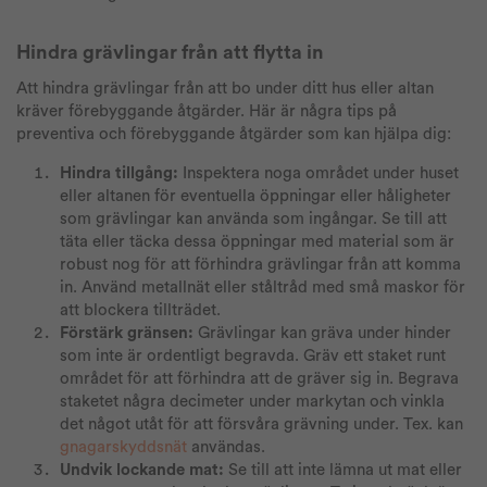
Hindra grävlingar från att flytta in
Att hindra grävlingar från att bo under ditt hus eller altan
kräver förebyggande åtgärder. Här är några tips på
preventiva och förebyggande åtgärder som kan hjälpa dig:
Hindra tillgång:
Inspektera noga området under huset
eller altanen för eventuella öppningar eller håligheter
som grävlingar kan använda som ingångar. Se till att
täta eller täcka dessa öppningar med material som är
robust nog för att förhindra grävlingar från att komma
in. Använd metallnät eller ståltråd med små maskor för
att blockera tillträdet.
Förstärk gränsen:
Grävlingar kan gräva under hinder
som inte är ordentligt begravda. Gräv ett staket runt
området för att förhindra att de gräver sig in. Begrava
staketet några decimeter under markytan och vinkla
det något utåt för att försvåra grävning under. Tex. kan
gnagarskyddsnät
användas.
Undvik lockande mat:
Se till att inte lämna ut mat eller