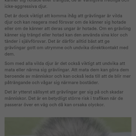
känner sig hotade eller trängda, de är vanligtvis fredliga och
icke-aggressiva djur.
Det är dock viktigt att komma ihåg att grävlingar är vilda
djur och kan reagera med försvar om de känner sig hotade
eller om de känner att deras ungar är hotade. Om en grävling
känner sig trängd eller hotad kan den använda sina klor och
tänder i självförsvar. Det är därför alltid bäst att ge
grävlingar gott om utrymme och undvika direktkontakt med
dem.
Som med alla vilda djur är det också viktigt att undvika att
mata eller närma sig grävlingar. Att mata dem kan göra dem
beroende av människor och kan också leda till att de blir mer
påträngande och vågar sig närmare bostäder.
Det är ytterst sällsynt att grävlingar ger sig på och skadar
människor. Det är en betydligt större risk i trafiken när de
passerar över en väg och då kan orsaka olyckor.