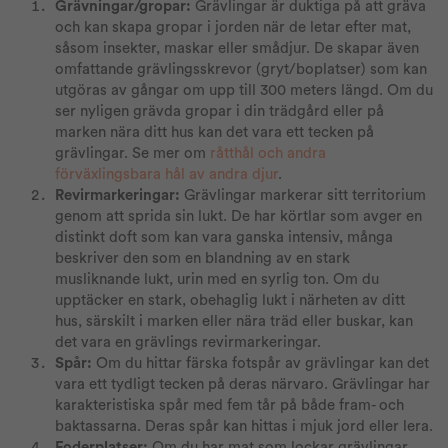
Grävningar/gropar:
Grävlingar är duktiga på att gräva
och kan skapa gropar i jorden när de letar efter mat,
såsom insekter, maskar eller smådjur. De skapar även
omfattande grävlingsskrevor (gryt/boplatser) som kan
utgöras av gångar om upp till 300 meters längd. Om du
ser nyligen grävda gropar i din trädgård eller på
marken nära ditt hus kan det vara ett tecken på
grävlingar. Se mer om
råtthål och andra
förväxlingsbara hål av andra djur
.
Revirmarkeringar:
Grävlingar markerar sitt territorium
genom att sprida sin lukt. De har körtlar som avger en
distinkt doft som kan vara ganska intensiv, många
beskriver den som en blandning av en stark
musliknande lukt, urin med en syrlig ton. Om du
upptäcker en stark, obehaglig lukt i närheten av ditt
hus, särskilt i marken eller nära träd eller buskar, kan
det vara en grävlings revirmarkeringar.
Spår:
Om du hittar färska fotspår av grävlingar kan det
vara ett tydligt tecken på deras närvaro. Grävlingar har
karakteristiska spår med fem tår på både fram- och
baktassarna. Deras spår kan hittas i mjuk jord eller lera.
Foderplatser:
Om du har mat som lockar grävlingar,