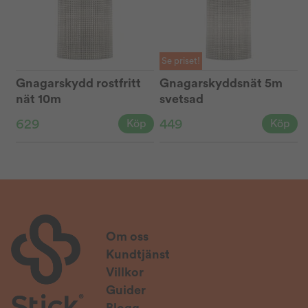
Se priset!
Gnagarskydd rostfritt
Gnagarskyddsnät 5m
nät 10m
svetsad
629
449
Köp
Köp
Om oss
Kundtjänst
Villkor
Guider
Blogg