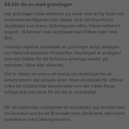
Så blir du av med grävlingar
Har grävlingar redan etablerat sig under eller kring huset och
avskräckande åtgärder inte hjälper så är det framförallt
skyddsjakt som krävs. Grävlingsjakt utförs främst nattetid 1
augusti - 15 februari men skyddsjakt kan tillåtas under hela
året.
I Sverige regleras skyddsjakt av grävlingar enligt jaktlagen
och Naturvårdsverkets föreskrifter. Skyddsjakt är en åtgärd
som kan tillåtas för att förhindra allvarliga skador på
egendom, hälsa eller säkerhet.
Det är viktigt att notera att beslut om skyddsjakt tas av
länsstyrelsen i det aktuella länet. Innan skyddsjakt får utföras
krävs ett tillstånd från länsstyrelsen och det måste finnas
tydliga skäl och bevis för att det är nödvändigt.
För att undersöka möjligheter till skyddsjakt, tag kontakt med
din kommun och be att få kontakt med viltvårdare, alternativt
kontakta en lokal jaktorganisation.