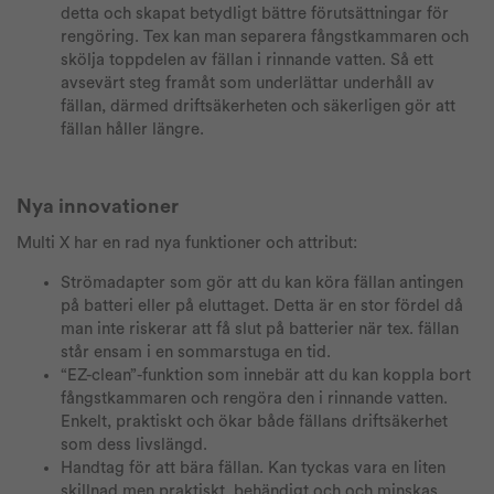
detta och skapat betydligt bättre förutsättningar för
rengöring. Tex kan man separera fångstkammaren och
skölja toppdelen av fällan i rinnande vatten. Så ett
avsevärt steg framåt som underlättar underhåll av
fällan, därmed driftsäkerheten och säkerligen gör att
fällan håller längre.
Nya innovationer
Multi X har en rad nya funktioner och attribut:
Strömadapter som gör att du kan köra fällan antingen
på batteri eller på eluttaget. Detta är en stor fördel då
man inte riskerar att få slut på batterier när tex. fällan
står ensam i en sommarstuga en tid.
“EZ-clean”-funktion som innebär att du kan koppla bort
fångstkammaren och rengöra den i rinnande vatten.
Enkelt, praktiskt och ökar både fällans driftsäkerhet
som dess livslängd.
Handtag för att bära fällan. Kan tyckas vara en liten
skillnad men praktiskt, behändigt och och minskas