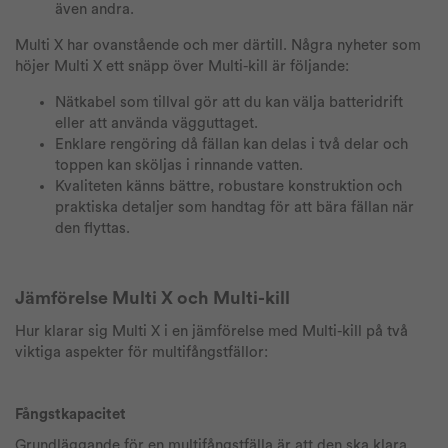
även andra.
Multi X har ovanstående och mer därtill. Några nyheter som
höjer Multi X ett snäpp över Multi-kill är följande:
Nätkabel som tillval gör att du kan välja batteridrift
eller att använda vägguttaget.
Enklare rengöring då fällan kan delas i två delar och
toppen kan sköljas i rinnande vatten.
Kvaliteten känns bättre, robustare konstruktion och
praktiska detaljer som handtag för att bära fällan när
den flyttas.
Jämförelse Multi X och Multi-kill
Hur klarar sig Multi X i en jämförelse med Multi-kill på två
viktiga aspekter för multifångstfällor:
Fångstkapacitet
Grundläggande för en multifångstfälla är att den ska klara