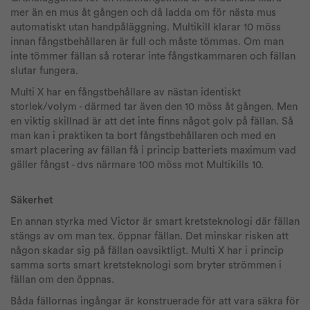
mer än en mus åt gången och då ladda om för nästa mus
automatiskt utan handpåläggning. Multikill klarar 10 möss
innan fångstbehållaren är full och måste tömmas. Om man
inte tömmer fällan så roterar inte fångstkammaren och fällan
slutar fungera.
Multi X har en fångstbehållare av nästan identiskt
storlek/volym - därmed tar även den 10 möss åt gången. Men
en viktig skillnad är att det inte finns något golv på fällan. Så
man kan i praktiken ta bort fångstbehållaren och med en
smart placering av fällan få i princip batteriets maximum vad
gäller fångst - dvs närmare 100 möss mot Multikills 10.
Säkerhet
En annan styrka med Victor är smart kretsteknologi där fällan
stängs av om man tex. öppnar fällan. Det minskar risken att
någon skadar sig på fällan oavsiktligt. Multi X har i princip
samma sorts smart kretsteknologi som bryter strömmen i
fällan om den öppnas.
Båda fällornas ingångar är konstruerade för att vara säkra för