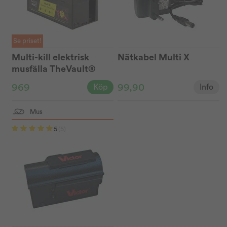
Se priset!
Multi-kill elektrisk
Nätkabel Multi X
musfälla TheVault®
969
99,90
Köp
Info
Mus
5
(5)