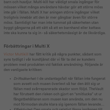
barn och husdjur. Multi-kill har väldigt smala ingångar för
mössen vilket många användare hävdar gör att större möss
inte går i fällan. Multi X har aningen större ingångar vilket
troligtvis innebär att den är mer gångbar även för större
möss. Samtidigt har man inte tummat på säkerheten utan
byggt gångarna på ett sätt så att en barnhand eller kattass
inte ska kunna ta sig in - så säkerhetsmässigt är de likvärdiga.
Förbättringar i Multi X
Victor Multikill
har fått kritik på några punkter, sådant som
syns tydligt i vår kundtjänst där vi får ta del av kunders
problem med produkten vid faktisk användning. Följande är
den vanligaste kritiken:
Driftsäkerhet:
I de undantagsfall när fällan inte fungerat
som avsett och musen överlevt så har den ätit sig ur
fällan med svårreparerade skador som följd. TheVault
har förutsett den risken och gjort en “smitlucka” ut ur
fångstbehållaren som musen kan använda, om den nu
mot förmodan skulle klara sig igenom fällan levande…
Effektivitet:
Den smala och relativt långa ingången till