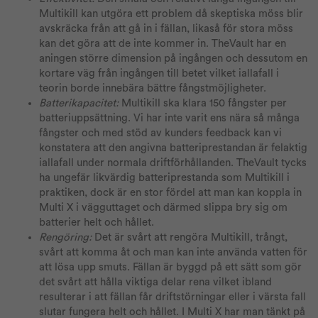
Multikill kan utgöra ett problem då skeptiska möss blir
avskräcka från att gå in i fällan, likaså för stora möss
kan det göra att de inte kommer in. TheVault har en
aningen större dimension på ingången och dessutom en
kortare väg från ingången till betet vilket iallafall i
teorin borde innebära bättre fångstmöjligheter.
Batterikapacitet:
Multikill ska klara 150 fångster per
batteriuppsättning. Vi har inte varit ens nära så många
fångster och med stöd av kunders feedback kan vi
konstatera att den angivna batteriprestandan är felaktig
iallafall under normala driftförhållanden. TheVault tycks
ha ungefär likvärdig batteriprestanda som Multikill i
praktiken, dock är en stor fördel att man kan koppla in
Multi X i vägguttaget och därmed slippa bry sig om
batterier helt och hållet.
Rengöring:
Det är svårt att rengöra Multikill, trångt,
svårt att komma åt och man kan inte använda vatten för
att lösa upp smuts. Fällan är byggd på ett sätt som gör
det svårt att hålla viktiga delar rena vilket ibland
resulterar i att fällan får driftstörningar eller i värsta fall
slutar fungera helt och hållet. I Multi X har man tänkt på