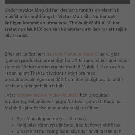
Under mycket lång tid har det bara funnits en elektrisk
musfälla för multifångst - Victor Multikill. Nu har det
äntligen kommit en utmanare, TheVault Multi X. Vi har
testat nya Multi X och kan konstatera att den tar ett rejält
kliv framåt.
Efter att ha fått hem
den nya TheVault Multi X
har vi gått
igenom produkten ordentligt för att ta reda på hur den mäter
sig med Victors motsvarande modell Multikill. Kan avslöja
redan nu att TheVault lyckats riktigt bra med
produktutvecklingen och fått fram den (enligt oss iallafall)
bästa multifångstfällan hittills.
I vårt
tidigare test av
Victor Multikill
fick produkten
toppbetyg. Följande var några fördelar som vi hittade hos
Multikill i jämförelse med andra enklare fällor:
Stor fångstkapacitet (ca. 10 möss).
Hygienisk tömning där bytet inte behöver vidröras.
Smart kretsteknologi som skyddar användaren och