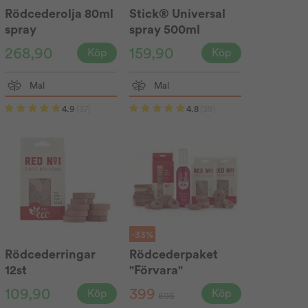
Rödcederolja 80ml
Stick® Universal
spray
spray 500ml
268,90
159,90
Köp
Köp
Mal
Mal
4.9
(37)
4.8
(39)
-33%
Rödcederringar
Rödcederpaket
12st
"Förvara"
109,90
399
Köp
Köp
595