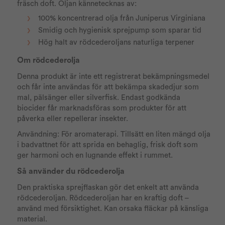
fräsch doft. Oljan kännetecknas av:
100% koncentrerad olja från Juniperus Virginiana
Smidig och hygienisk sprejpump som sparar tid
Hög halt av rödcederoljans naturliga terpener
Om rödcederolja
Denna produkt är inte ett registrerat bekämpningsmedel
och får inte användas för att bekämpa skadedjur som
mal, pälsänger eller silverfisk. Endast godkända
biocider får marknadsföras som produkter för att
påverka eller repellerar insekter.
Användning: För aromaterapi. Tillsätt en liten mängd olja
i badvattnet för att sprida en behaglig, frisk doft som
ger harmoni och en lugnande effekt i rummet.
Så använder du rödcederolja
Den praktiska sprejflaskan gör det enkelt att använda
rödcederoljan. Rödcederoljan har en kraftig doft –
använd med försiktighet. Kan orsaka fläckar på känsliga
material.