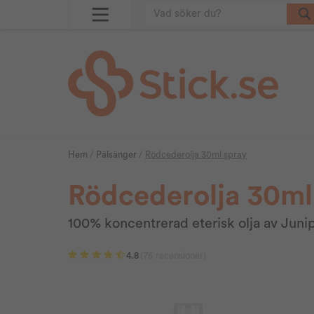
Hem
/
Pälsänger
/
Rödcederolja 30ml spray
Rödcederolja 30ml
100% koncentrerad eterisk olja av Junip
4.8
(76 recensioner)