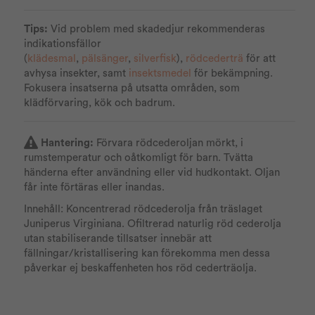
Tips:
Vid problem med skadedjur rekommenderas
indikationsfällor
(
klädesmal
,
pälsänger
,
silverfisk
),
rödcederträ
för att
avhysa insekter, samt
insektsmedel
för bekämpning.
Fokusera insatserna på utsatta områden, som
klädförvaring, kök och badrum.
Hantering:
Förvara rödcederoljan mörkt, i
rumstemperatur och oåtkomligt för barn. Tvätta
händerna efter användning eller vid hudkontakt. Oljan
får inte förtäras eller inandas.
Innehåll: Koncentrerad rödcederolja från träslaget
Juniperus Virginiana. Ofiltrerad naturlig röd cederolja
utan stabiliserande tillsatser innebär att
fällningar/kristallisering kan förekomma men dessa
påverkar ej beskaffenheten hos röd cederträolja.