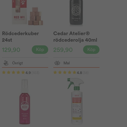
Rödcederkuber
Cedar Atelier®
24st
rödcederolja 40ml
129,90
259,90
Köp
Köp
Övrigt
Mal
4.9
(103)
4.8
(58)