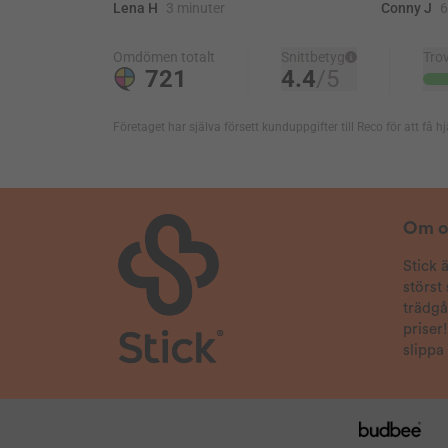
Enkel att använda, man ser direkt hur krypen
skyr doften
2025-08-16
Abbe
Verifierad köpare
Silverfiskarna hatar den oljan. De brukar komma
ut efter ett tag men det är bara att spray lite på
tärningarna så försvinner de!
2025-07-23
Om o
Anonym
Verifierad köpare
Bra till garderoben.
Stick 
störst
2025-06-03
trädg
Anonym
Verifierad köpare
priser
Har använt tidigare och det fungerade bra då.
slippa
2025-05-25
Håkan
Verifierad köpare
God doft som nog kan sitta i länge på väl valda