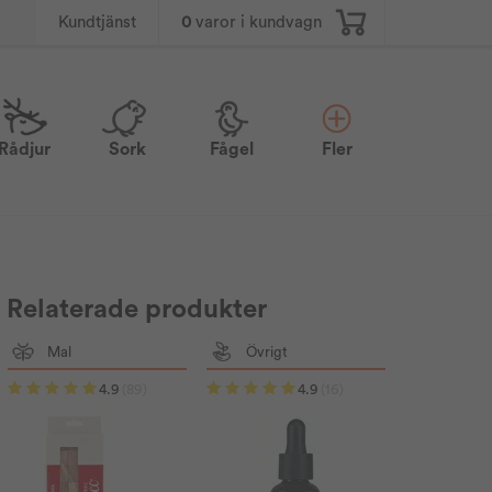
0
varor i kundvagn
Kundtjänst
Rådjur
Sork
Fågel
Fler
Relaterade produkter
Mal
Övrigt
4.9
(89)
4.9
(16)