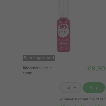
Se mängdrabatt
168,90
Rödcederolja 30ml
spray
Köp
Snabb leverans: 1-2 dagar