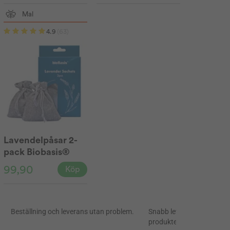
Mal
4.9
(63)
Lavendelpåsar 2-
pack Biobasis®
99,90
Köp