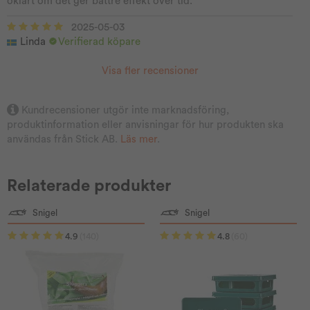
oklart om det ger bättre effekt över tid.
2025-05-03
Linda
Verifierad köpare
Visa fler recensioner
Kundrecensioner utgör inte marknadsföring,
produktinformation eller anvisningar för hur produkten ska
användas från Stick AB.
Läs mer
.
Relaterade produkter
Snigel
Snigel
4.9
(140)
4.8
(60)