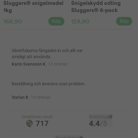
Sluggers® snigelmedel
Snigelskydd odling
1kg
Sluggers® 6-pack
168,90
129,90
Köp
Köp