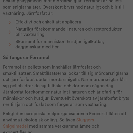
bekämpningsmedel mot mördarsniglar. Ferramol är pellets
som sniglarna äter. Överskott bryts ned naturligt och blir till
växtnäring. Järnfosfat är:
Effektivt och enkelt att applicera
Naturligt förekommande i naturen och restprodukten
blir växtnäring
Skonsamt för människor, husdjur, igelkottar,
daggmaskar med fler
Så fungerar Ferramol
Ferramol är pellets som innehåller järnfosfat och
smaktillsatser. Smaktillsatserna lockar till sig mördarsniglarna
och järnfosfatet dödar mördarsnigeln. När mördarsniglar får i
sig pellets drar de sig tillbaka och dör inom någon dag.
Järnfosfat förekommer naturligt i naturen och är ofarlig för
människor och husdjur. Eventuellt överskott av järnfosfat bryts
ner till järn och fosfat som fungerar som växtnäring.
Enligt den europeiska miljöorganisationen Ecocert tillåten att
använda i ekologisk odling. Se även
Sluggers
Snigelmedel
med samma verksamma ämne och
ekocertifiering.