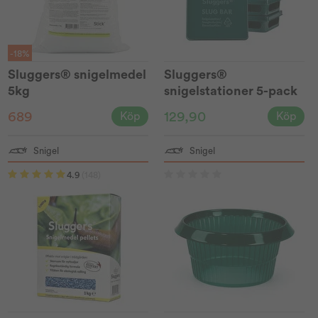
-18%
Sluggers® snigelmedel
Sluggers®
5kg
snigelstationer 5-pack
689
129,90
Köp
Köp
Snigel
Snigel
4.9
(148)