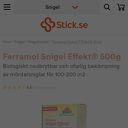
Hem
/
Snigel
/
Snigelmedel
/
Ferramol Snigel Effekt® 500g
Ferramol Snigel Effekt® 500g
Biologiskt nedbrytbar och ofarlig bekämpning
av mördarsniglar för 100-200 m2
4.5
(8 recensioner)