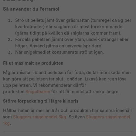
Så använder du Ferramol
Strö ut pellets jämt över gräsmattan (tumregel ca 5g per
kvadratmeter) där sniglarna är mest förekommande
(gärna tidigt på kvällen då sniglarna kommer fram).
Fördela pelletsen jämnt över ytan, undvik strängar eller
högar. Använd gärna en universalspridare.
När snigelmedlet konsumerats strö ut igen.
Få ut maximalt av produkten
Fåglar misstar ibland pelletsen för föda, de tar inte skada men
kan göra att pelletsen tar slut i onödan. Likaså kan regn lösa
upp pelletsen. Vi rekommenderar därför
produkten
Snigelbaren
för att få medlet att räcka längre.
Större förpackning till lägre kilopris
Hållbarheten är mer än 5 år och produkten har samma innehåll
som
Sluggers snigelmedel 5kg
. Se även
Sluggers snigelmedel
1kg
.