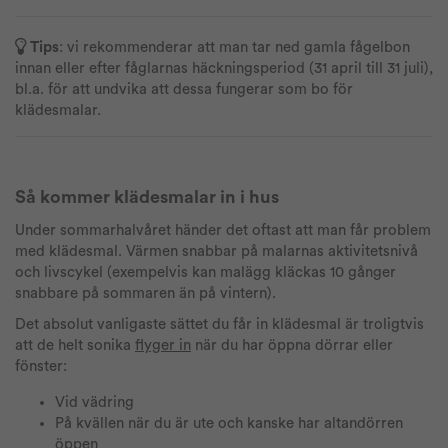
Tips
: vi rekommenderar att man tar ned gamla fågelbon
innan eller efter fåglarnas häckningsperiod (31 april till 31 juli),
bl.a. för att undvika att dessa fungerar som bo för
klädesmalar.
Så kommer klädesmalar in i hus
Under sommarhalvåret händer det oftast att man får problem
med klädesmal. Värmen snabbar på malarnas aktivitetsnivå
och livscykel (exempelvis kan malägg kläckas 10 gånger
snabbare på sommaren än på vintern).
Det absolut vanligaste sättet du får in klädesmal är troligtvis
att de helt sonika
flyger in
när du har öppna dörrar eller
fönster:
Vid vädring
På kvällen när du är ute och kanske har altandörren
öppen