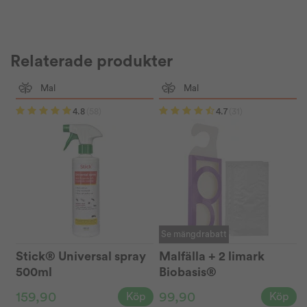
Relaterade produkter
Mal
Mal
4.8
(58)
4.7
(31)
Se mängdrabatt
Stick® Universal spray
Malfälla + 2 limark
500ml
Biobasis®
159,90
99,90
Köp
Köp