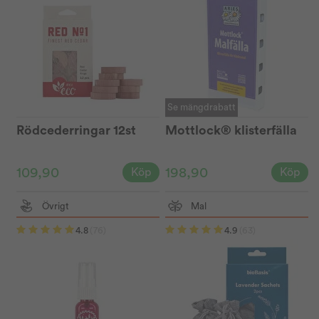
Se mängdrabatt
Rödcederringar 12st
Mottlock® klisterfälla
109,90
198,90
Köp
Köp
Övrigt
Mal
4.8
(76)
4.9
(63)