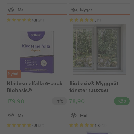
Mal
Mygga
4.8
(91)
5
(1)
Nyhet!
Klädesmalfälla 6-pack
Biobasis® Myggnät
Biobasis®
fönster 130x150
179,90
78,90
Info
Köp
Mal
Mal
4.9
(37)
4.8
(42)