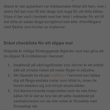
Ibland är det uppenbart var klädesmalen hittat sitt hem, men i
andra fall kan man få leta länge och noga för att hitta källan.
Vissa vi har varit i kontakt med har letat i månader för att till
sist hitta en sedan länge bortglömd hatt eller drömfångare
med fjädrar som kryllar av mallarver.
Enkel checklista för att slippa mal
Följande är viktiga förebyggande åtgärder som kan göra att
du slipper få in klädesmal i hemmet:
Insektsnät på vädringsfönster och -dörrar är ett enkelt
sätt att minska risken att malar flyger in objudna.
Att löpande ha ett par
malfällor
i hemmet kan hjälpa
dig att fånga enstaka malar som hittat in, innan de
hunnit etablera sig och börjat skada kläder.
Vid återkommande malproblem som du inte hittar
källan till är det en bra idé att sätta insektsnät på
ventilationsdon om de inte redan är försedda med
finmaskigt nät.