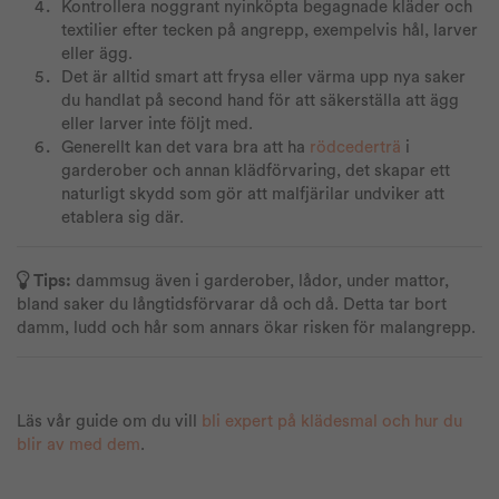
Kontrollera noggrant nyinköpta begagnade kläder och
textilier efter tecken på angrepp, exempelvis hål, larver
eller ägg.
Det är alltid smart att frysa eller värma upp nya saker
du handlat på second hand för att säkerställa att ägg
eller larver inte följt med.
Generellt kan det vara bra att ha
rödcederträ
i
garderober och annan klädförvaring, det skapar ett
naturligt skydd som gör att malfjärilar undviker att
etablera sig där.
Tips:
dammsug även i garderober, lådor, under mattor,
bland saker du långtidsförvarar då och då. Detta tar bort
damm, ludd och hår som annars ökar risken för malangrepp.
Läs vår guide om du vill
bli expert på klädesmal och hur du
blir av med dem
.