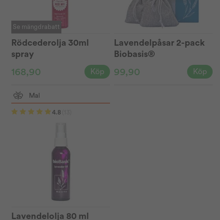
Se mängdrabatt
Rödcederolja 30ml
Lavendelpåsar 2-pack
spray
Biobasis®
168,90
99,90
Köp
Köp
Mal
4.8
(13)
Lavendelolja 80 ml