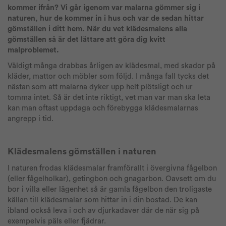
kommer ifrån? Vi går igenom var malarna gömmer sig i
naturen, hur de kommer in i hus och var de sedan hittar
gömställen i ditt hem. När du vet klädesmalens alla
gömställen så är det lättare att göra dig kvitt
malproblemet.
Väldigt många drabbas årligen av klädesmal, med skador på
kläder, mattor och möbler som följd. I många fall tycks det
nästan som att malarna dyker upp helt plötsligt och ur
tomma intet. Så är det inte riktigt, vet man var man ska leta
kan man oftast uppdaga och förebygga klädesmalarnas
angrepp i tid.
Klädesmalens gömställen i naturen
I naturen frodas klädesmalar framförallt i övergivna fågelbon
(eller fågelholkar), getingbon och gnagarbon. Oavsett om du
bor i villa eller lägenhet så är gamla fågelbon den troligaste
källan till klädesmalar som hittar in i din bostad. De kan
ibland också leva i och av djurkadaver där de när sig på
exempelvis päls eller fjädrar.