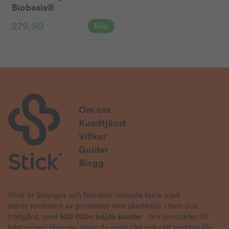
Biobasis®
279,90
Köp
Om oss
Kundtjänst
Villkor
Guider
Blogg
Stick är Sveriges och Nordens ledande butik med
störst sortiment av produkter mot skadedjur i hem och
trädgård, med
500 000+ nöjda kunder
- bra produkter till
bäst priser! Hos oss hittar du goda råd och rätt verktyg för