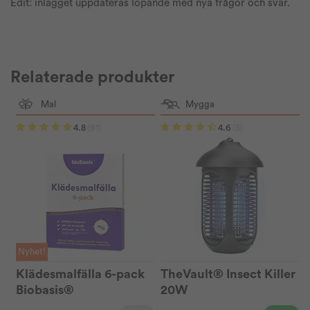
Edit: inlägget uppdateras löpande med nya frågor och svar.
Relaterade produkter
Mal
Mygga
4.8
(91)
4.6
(5)
Nyhet!
Klädesmalfälla 6-pack
TheVault® Insect Killer
Biobasis®
20W