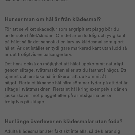
Hur ser man om hål är från klädesmal?
För att se vilket skadedjur som angripit ett plagg bör du
undersöka hålet/skadan. Om det är en luddig och yvig kant
på hålet så är det sannolikt en larv av klädesmal som gjort
hålet. Är det istället en tydligare markerad kant utan ludd så
är det troligtvis en pälsängerlarv.
Det finns också en möjlighet att hålet uppkommit naturligt
genom slitage, tvättmaskinen eller att du fastnat i något. Ett
ojämnt och enstaka hål indikerar att du kommit åt
något. Flertalet liknande hål nära sömmar tyder på att det är
slitage i tvättmaskinen. Flertalet hål kring exempelvis där en
jacka skaver mot plagget eller på armbågarna beror
troligtvis på slitage.
Hur länge överlever en klädesmalar utan föda?
Adulta klädesmalar äter faktiskt inte alls, så de klarar sig