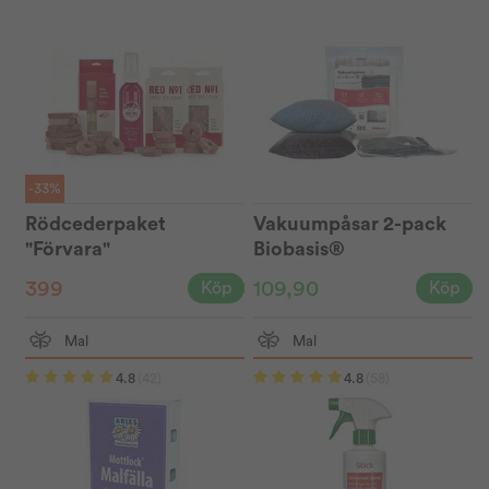
-33%
Rödcederpaket
Vakuumpåsar 2-pack
"Förvara"
Biobasis®
399
109,90
Köp
Köp
Mal
Mal
4.8
(42)
4.8
(58)