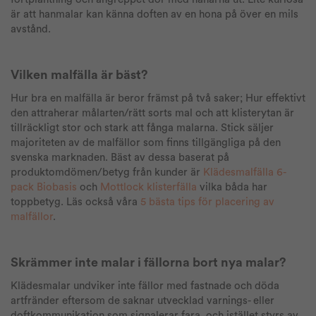
är att hanmalar kan känna doften av en hona på över en mils
avstånd.
Vilken malfälla är bäst?
Hur bra en malfälla är beror främst på två saker; Hur effektivt
den attraherar målarten/rätt sorts mal och att klisterytan är
tillräckligt stor och stark att fånga malarna. Stick säljer
majoriteten av de malfällor som finns tillgängliga på den
svenska marknaden. Bäst av dessa baserat på
produktomdömen/betyg från kunder är
Klädesmalfälla 6-
pack Biobasis
och
Mottlock klisterfälla
vilka båda har
toppbetyg. Läs också våra
5 bästa tips för placering av
malfällor
.
Skrämmer inte malar i fällorna bort nya malar?
Klädesmalar undviker inte fällor med fastnade och döda
artfränder eftersom de saknar utvecklad varnings- eller
doftkommunikation som signalerar fara, och istället styrs av