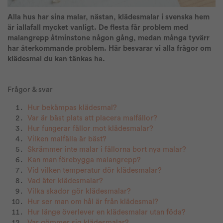
Alla hus har sina malar, nästan, klädesmalar i svenska hem
är iallafall mycket vanligt. De flesta får problem med
malangrepp åtminstone någon gång, medan många tyvärr
har återkommande problem. Här besvarar vi alla frågor om
klädesmal du kan tänkas ha.
Frågor & svar
Hur bekämpas klädesmal?
Var är bäst plats att placera malfällor?
Hur fungerar fällor mot klädesmalar?
Vilken malfälla är bäst?
Skrämmer inte malar i fällorna bort nya malar?
Kan man förebygga malangrepp?
Vid vilken temperatur dör klädesmalar?
Vad äter klädesmalar?
Vilka skador gör klädesmalar?
Hur ser man om hål är från klädesmal?
Hur länge överlever en klädesmalar utan föda?
Var gömmer sig klädesmalar?