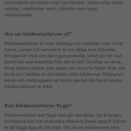
och ostörda utrymmen inne i garderober, bakom eller under
möbler, i mattkanter samt i ullkläder som legat
undanstuvade.
Hur ser klädesmallarver ut?
Klädesmalslarver är små, vitaktiga och masklika med mörkt
huvud. Larven blir normalt 6-10 mm långa som fullvuxna.
Kroppen är mjuk och halvt genomskinlig, vilket gör att man
ibland kan ana innehållet från det de ätit. Du hittar larverna
kring samma platser som äggen där larverna finner föda. Ser
du larver i textilier är det nästan alltid klädesmal. Pälängrars
larver och mattbaggelarver känns igen på hår/borst medan
klädesmallarver är släta.
Kan klädesmalhonor flyga?
Klädesmalhonor kan flyga men gör det sällan. De är tyngre
än hanarna och mer stationära eftersom deras uppgift främst
är att lägga ägg på rätt plats. Om du ser klädesmalar som