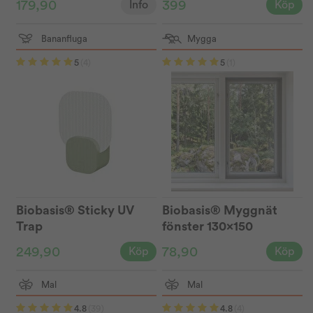
179,90
399
Info
Köp
Bananfluga
Mygga
5
(4)
5
(1)
Biobasis® Sticky UV
Biobasis® Myggnät
Trap
fönster 130x150
249,90
78,90
Köp
Köp
Mal
Mal
4.8
(39)
4.8
(4)