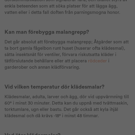
enkla beteenden som att söka platser för att lägga ägg,
vatten eller i detta fall doften från parningsmogna honor.
Kan man förebygga malangrepp?
Det går absolut att förebygga malangrepp; Åtgärder som att
ta bort gamla fågelbon runt huset (huserar ofta klädesmal),
sätta insektsnät för ventiler, förvara riskutsatta kläder i
tätförslutande behållare eller att placera
rödceder
i
garderober och annan klädförvaring.
Vid vilken temperatur dör klädesmalar?
Klädesmalar, adulta, larver och ägg, dör vid uppvärmning till
60° i minst 30 minuter. Detta kan du uppnå med tvättmaskin,
torktumlare, ugn eller bastu. Det går också att kyla ihjäl
klädesmal och då krävs -18° i minst 48 timmar.