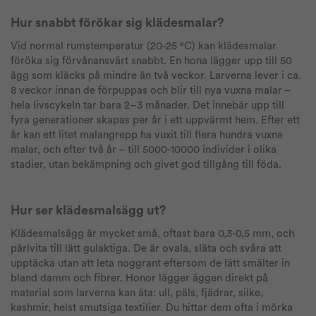
Hur snabbt förökar sig klädesmalar?
Vid normal rumstemperatur (20-25 °C) kan klädesmalar
föröka sig förvånansvärt snabbt. En hona lägger upp till 50
ägg som kläcks på mindre än två veckor. Larverna lever i ca.
8 veckor innan de förpuppas och blir till nya vuxna malar –
hela livscykeln tar bara 2–3 månader. Det innebär upp till
fyra generationer skapas per år i ett uppvärmt hem. Efter ett
år kan ett litet malangrepp ha vuxit till flera hundra vuxna
malar, och efter två år – till 5000-10000 individer i olika
stadier, utan bekämpning och givet god tillgång till föda.
Hur ser klädesmalsägg ut?
Klädesmalsägg är mycket små, oftast bara 0,3-0,5 mm, och
pärlvita till lätt gulaktiga. De är ovala, släta och svåra att
upptäcka utan att leta noggrant eftersom de lätt smälter in
bland damm och fibrer. Honor lägger äggen direkt på
material som larverna kan äta: ull, päls, fjädrar, silke,
kashmir, helst smutsiga textilier. Du hittar dem ofta i mörka