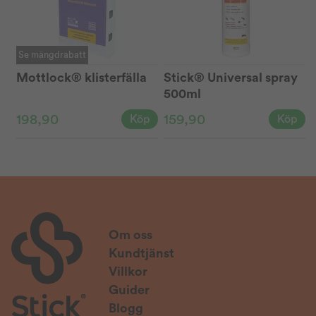
Se mängdrabatt
Mottlock® klisterfälla
Stick® Universal spray
500ml
198,90
159,90
Köp
Köp
Om oss
Kundtjänst
Villkor
Guider
Blogg