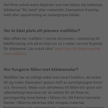
Det finns också andra åtgärder som kan hjälpa dig bekämpa
klädesmal “för hand” eller mekaniskt; Exempelvis frysning,
tvätt eller uppvärmning av malangripna kläder.
Var är bäst plats att placera malfällor?
Bäst effekt har malfällor i mörka utrymmen, i anslutning till
klädförvaring och på en höjd om ca 1 meter, normal flyghöjd
för klädesmal. Läs också våra
Topp 5 tips för bästa resultat
med malfällor
.
Hur fungerar fällor mot klädesmalar?
Malfällor har en väldigt enkel men smart funktion, de lockar
till sig malar (hanmalar) genom doft av parningssugna honor
(s.k. feromon). Malar som attraheras till fällan blir gravt och
oåterkalleligt besvikna när de istället för att finna en
parningsvillig hona fastnar i fällans lim. Då främst hanmalar
fastnar i fällorna påverkas eller stoppas malarnas
fortplantning och angreppet dör med hanarna ut. Lite kuriosa