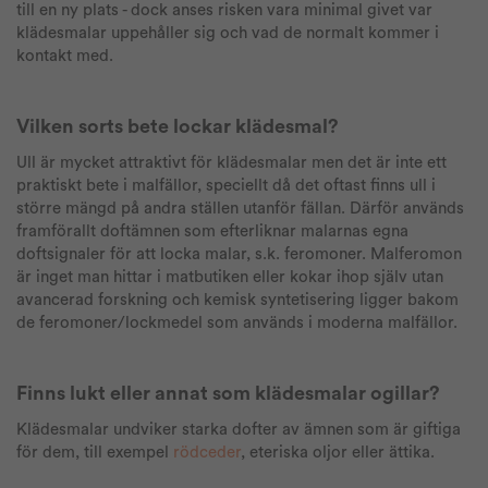
till en ny plats - dock anses risken vara minimal givet var
klädesmalar uppehåller sig och vad de normalt kommer i
kontakt med.
Vilken sorts bete lockar klädesmal?
Ull är mycket attraktivt för klädesmalar men det är inte ett
praktiskt bete i malfällor, speciellt då det oftast finns ull i
större mängd på andra ställen utanför fällan. Därför används
framförallt doftämnen som efterliknar malarnas egna
doftsignaler för att locka malar, s.k. feromoner. Malferomon
är inget man hittar i matbutiken eller kokar ihop själv utan
avancerad forskning och kemisk syntetisering ligger bakom
de feromoner/lockmedel som används i moderna malfällor.
Finns lukt eller annat som klädesmalar ogillar?
Klädesmalar undviker starka dofter av ämnen som är giftiga
för dem, till exempel
rödceder
, eteriska oljor eller ättika.