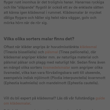
flyger runt inomhus är det troligtvis hanar. Hanarnas ryckiga
och lite “släpande” flygstil är också ett av de enklaste sätten
att känna igen klädesmal i rummet. Klädesmalar är mycket
dåliga flygare och håller sig helst nära väggar, golv och
mörka hörn när de rör sig.
Vilka olika sorters malar finns det?
Oftast när kläder angrips är huvudmisstänkta
klädesmal
(Tineola bisselliella) och
pälsmal
(Tinea pellionella), där
klädesmal angriper kläder mm. av naturliga material och
pälsmal pälsar och plagg med naturligt hår. Sedan finns även
en mängd olika sorters
livsmedelsmalar
som angriper olika
livsmedel, vilka kan vara förväxlingsbara sett till utseende,
exempelvis indisk mjölmott (Plodia interpunctella) kvarnmott
(Ephestia kuehniella) och mandelmott (Ephestia cautella).
Vill du bli expert på klädesmal? Läs då vår fullständiga
guide
om klädesmalar
.