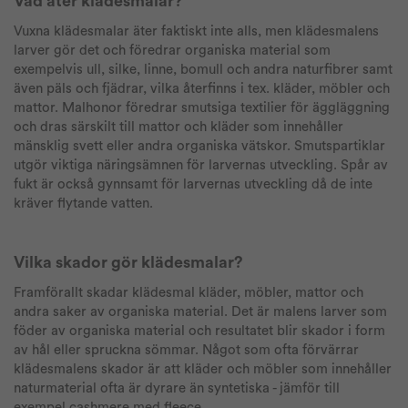
Vad äter klädesmalar?
Vuxna klädesmalar äter faktiskt inte alls, men klädesmalens
larver gör det och föredrar organiska material som
exempelvis ull, silke, linne, bomull och andra naturfibrer samt
även päls och fjädrar, vilka återfinns i tex. kläder, möbler och
mattor. Malhonor föredrar smutsiga textilier för äggläggning
och dras särskilt till mattor och kläder som innehåller
mänsklig svett eller andra organiska vätskor. Smutspartiklar
utgör viktiga näringsämnen för larvernas utveckling. Spår av
fukt är också gynnsamt för larvernas utveckling då de inte
kräver flytande vatten.
Vilka skador gör klädesmalar?
Framförallt skadar klädesmal kläder, möbler, mattor och
andra saker av organiska material. Det är malens larver som
föder av organiska material och resultatet blir skador i form
av hål eller spruckna sömmar. Något som ofta förvärrar
klädesmalens skador är att kläder och möbler som innehåller
naturmaterial ofta är dyrare än syntetiska - jämför till
exempel cashmere med fleece.