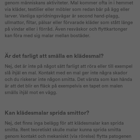
genom människans aktiviteter. Mal kommer ofta in i hemmet
via kläder, textilier eller möbler som redan bär på ägg eller
larver. Vanliga spridningsvägar är second hand-plagg,
ullmattor, filtar, pälsar eller förvarade kläder som stått länge
på vindar eller i förråd. Även resväskor och flyttkartonger
kan föra med sig malar mellan bostäder.
Är det farligt att smälla en klädesmal?
Nej, det är inte på något sätt farligt att röra eller till exempel
slå ihjäl en mal. Kontakt med en mal ger inte några skador
och du riskerar inte någon smitta. Det värsta som kan hända
är att det blir en fläck på exempelvis en tapet om malen
smälls ihjäl mot en vägg.
Kan klädesmalar sprida smittor?
Nej, det finns inga belägg för att klädesmalar kan sprida
smitta. Rent teoretiskt skulle malar kunna sprida smitta
genom kontakt och mekaniskt (via rörelse) flytta patogenen