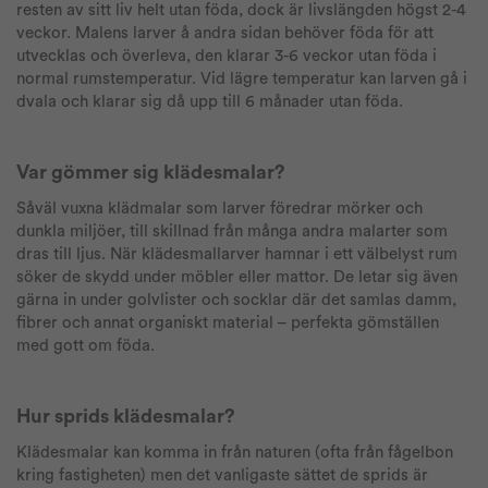
resten av sitt liv helt utan föda, dock är livslängden högst 2-4
veckor. Malens larver å andra sidan behöver föda för att
utvecklas och överleva, den klarar 3-6 veckor utan föda i
normal rumstemperatur. Vid lägre temperatur kan larven gå i
dvala och klarar sig då upp till 6 månader utan föda.
Var gömmer sig klädesmalar?
Såväl vuxna klädmalar som larver föredrar mörker och
dunkla miljöer, till skillnad från många andra malarter som
dras till ljus. När klädesmallarver hamnar i ett välbelyst rum
söker de skydd under möbler eller mattor. De letar sig även
gärna in under golvlister och socklar där det samlas damm,
fibrer och annat organiskt material – perfekta gömställen
med gott om föda.
Hur sprids klädesmalar?
Klädesmalar kan komma in från naturen (ofta från fågelbon
kring fastigheten) men det vanligaste sättet de sprids är