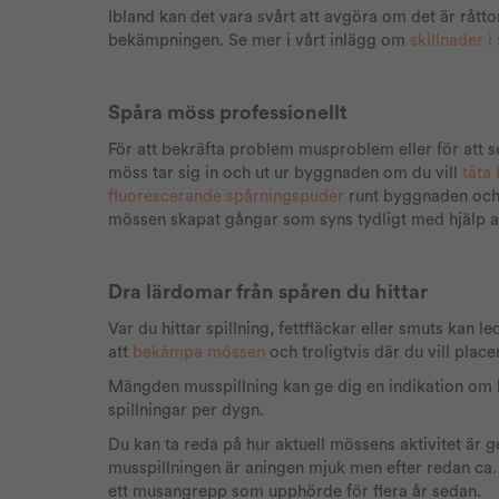
Ibland kan det vara svårt att avgöra om det är rått
bekämpningen. Se mer i vårt inlägg om
skillnader 
Spåra möss professionellt
För att bekräfta problem musproblem eller för att s
möss tar sig in och ut ur byggnaden om du vill
täta 
fluorescerande spårningspuder
runt byggnaden och
mössen skapat gångar som syns tydligt med hjälp av
Dra lärdomar från spåren du hittar
Var du hittar spillning, fettfläckar eller smuts kan l
att
bekämpa mössen
och troligtvis där du vill place
Mängden musspillning kan ge dig en indikation om hu
spillningar per dygn.
Du kan ta reda på hur aktuell mössens aktivitet är 
musspillningen är aningen mjuk men efter redan ca. 3
ett musangrepp som upphörde för flera år sedan.