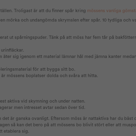
ställen. Troligast är att du finner spår kring
mössens vanliga gömstä
även mörka och undangömda skrymslen efter spår. 10 tydliga och v
erat ut spårningspuder. Tänk på att möss har fem tår på bakföttern
urinfläckar.
äter sig igenom ett material lämnar hål med jämna kanter medan
eringsmaterial för att bygga sitt bo.
a är mössens boplatser dolda och svåra att hitta.
mest aktiva vid skymning och under natten.
gerar men intresset avtar sedan över tid.
det är ganska ovanligt. Eftersom möss är nattaktiva har du bäst c
gen så kan det bero på att mössens bo blivit stört eller att musp
t etablera sig.