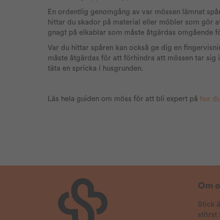
En ordentlig genomgång av var mössen lämnat spår 
hittar du skador på material eller möbler som gör at
gnagt på elkablar som måste åtgärdas omgående för 
Var du hittar spåren kan också ge dig en fingervis
måste åtgärdas för att förhindra att mössen tar sig i
täta en spricka i husgrunden.
Läs hela guiden om möss för att bli expert på
hur d
Om o
Stick 
störst