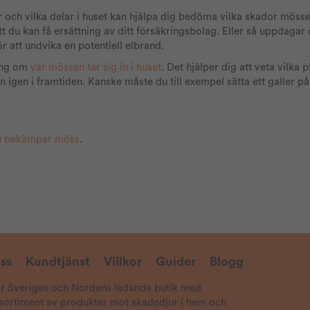
och vilka delar i huset kan hjälpa dig bedöma vilka skador mösse
t du kan få ersättning av ditt försäkringsbolag. Eller så uppdagar
att undvika en potentiell elbrand.
ning om
var mössen tar sig in i huset
. Det hjälper dig att veta vilka 
n igen i framtiden. Kanske måste du till exempel sätta ett galler på 
u bekämpar möss
.
ss
Kundtjänst
Villkor
Guider
Blogg
är Sveriges och Nordens ledande butik med
 sortiment av produkter mot skadedjur i hem och