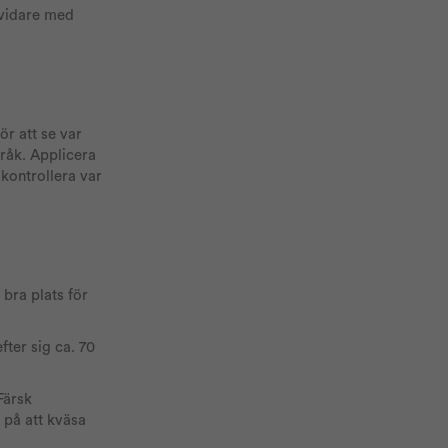
 vidare med
ör att se var
stråk. Applicera
kontrollera var
 bra plats för
ter sig ca. 70
Färsk
 på att kväsa