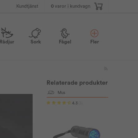
0
varor i kundvagn
Kundtjänst
Rådjur
Sork
Fågel
Fler
Relaterade produkter
Mus
4.3
(3)