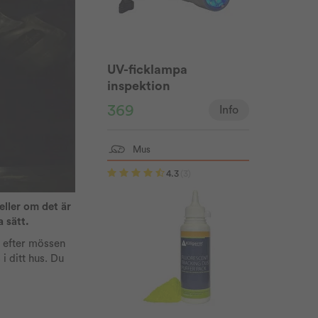
UV-ficklampa
inspektion
369
Info
Mus
4.3
(3)
eller om det är
a sätt.
år efter mössen
 ditt hus. Du