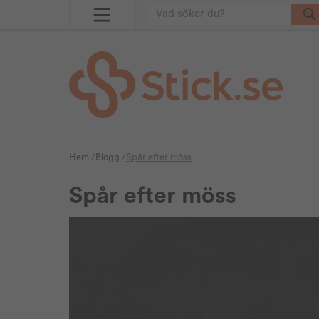
Hem
/
Blogg
/
Spår efter möss
Spår efter möss