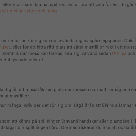
or eller möss som lämnat spåren. Det är bra att veta för hur du går
i spår mellan råttor och möss
.
e var mössen rör sig kan du använda dig av spårningspuder. Dels f
huset
, eller för att hitta rätt plats att sätta musfällor rakt i ett mus
 inomhus där möss kan tänkas röra sig. Använd sedan
UV-ljus
och 
 det lysande pulvret.
eda dig till ett musstråk - en plats där mössen normalt rör sig och en
ra ut musfällor.
r många individer det rör sig om. Utgå ifrån att EN mus lämnar ef
genom att känna på spillningen (använd handskar eller plastpåse!). 
 dagar blir spillningen hård. Därmed riskerar du inte att ödsla tid