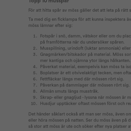
Topp 10 musspår
För att hitta spår av möss gäller det att leta på rätt 
Ta med dig en ficklampa för att kunna inspektera 
möss lämnar efter sig:
Fotspår i snö, damm, vätskor eller om du plac
på framfötterna när du undersöker spåren.
Musspillning, urindoft (luktar ammoniak) eller 
Gnagmärken/bitskador på material. Möss som 
mer kantiga och ojämna ytor längs hålkanten.
Påverkat material, exempelvis kan möss ta isol
Boplatser är ett otvivelaktigt tecken, men oft
Fettfläckar längs med där mössen rört sig.
Påverkan på dammlager där mössen rört sig.
Allmän smuts längs musstråk.
Skrap- eller gnagljud - lyssna när mössen är 
Husdjur upptäcker oftast mössen först och rea
Det händer såklart också att man ser möss, även om 
eller höra mössen på natten. Ser du möss även på da
så stor att möss är ute och söker efter nya platser at