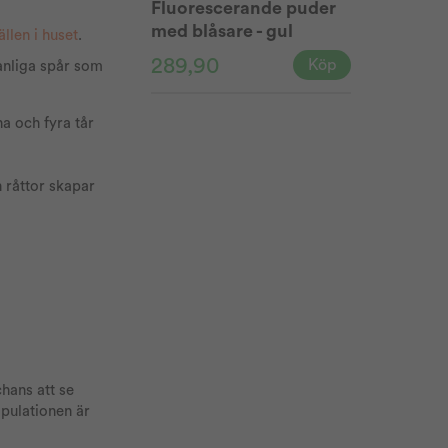
Fluorescerande puder
med blåsare - gul
llen i huset
.
289,90
Köp
anliga spår som
a och fyra tår
 råttor skapar
hans att se
opulationen är