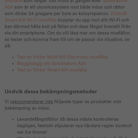
musfälla
som fångar 10st möss åt gången eller
Goodnature
A24
som är ett utomhussystem mot både möss och råttor
som dödar 24 gnagare per byte av kolsyrepatron.
Victor®
Smart-Kill Wi-Fi musfälla
kopplar du upp mot ditt Wi-Fi och
kan därmed hålla koll på fällan och dess fångst överallt ifrån
via din smartphone. Om du vill läsa mer om dessa musfällor,
se tester och komma fram till om de passar din situation, se
då:
Test av Victor Multi-Kill Electronic musfälla
Blogginlägg om Goodnature A24
Test av Victor Smart-Kill musfälla
Undvik dessa bekämpningsmetoder
Vi
rekommenderar inte
följande typer av produkter mör
bekämpning av möss:
Levandefångstfällor då dessa måste kontrolleras
dagligen, faktiskt stipulerar nya hårdare regler kontroll
var 5:e timme!