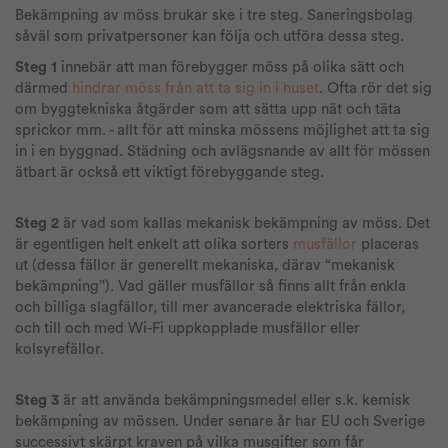
Bekämpning av möss brukar ske i tre steg. Saneringsbolag
såväl som privatpersoner kan följa och utföra dessa steg.
Steg 1
innebär att man förebygger möss på olika sätt och
därmed
hindrar möss från att ta sig in i huset
. Ofta rör det sig
om byggtekniska åtgärder som att sätta upp nät och täta
sprickor mm. - allt för att minska mössens möjlighet att ta sig
in i en byggnad. Städning och avlägsnande av allt för mössen
ätbart är också ett viktigt förebyggande steg.
Steg 2
är vad som kallas mekanisk bekämpning av möss. Det
är egentligen helt enkelt att olika sorters
musfällor
placeras
ut (dessa fällor är generellt mekaniska, därav “mekanisk
bekämpning”). Vad gäller musfällor så finns allt från enkla
och billiga slagfällor, till mer avancerade elektriska fällor,
och till och med Wi-Fi uppkopplade musfällor eller
kolsyrefällor.
Steg 3
är att använda bekämpningsmedel eller s.k. kemisk
bekämpning av mössen. Under senare år har EU och Sverige
successivt skärpt kraven på vilka musgifter som får