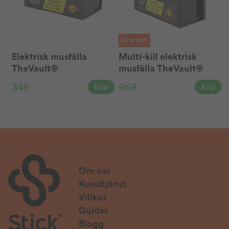
Se priset!
Elektrisk musfälla
Multi-kill elektrisk
TheVault®
musfälla TheVault®
349
969
Köp
Köp
Om oss
Kundtjänst
Villkor
Guider
Blogg