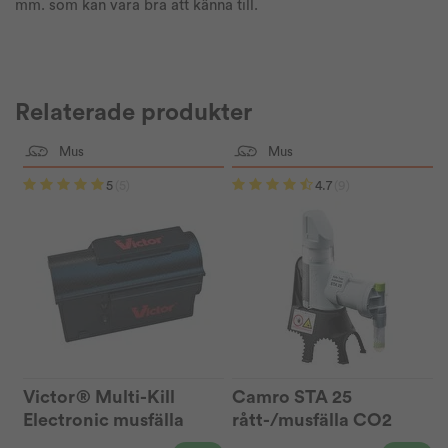
mm. som kan vara bra att känna till.
Relaterade produkter
Mus
Mus
5
(5)
4.7
(9)
Victor® Multi-Kill
Camro STA 25
Electronic musfälla
rått-/musfälla CO2
M260