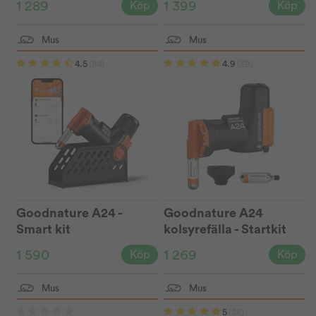
1 289
1 399
Köp
Köp
Mus
Mus
4.5
(84)
4.9
(39)
Goodnature A24 -
Goodnature A24
Smart kit
kolsyrefälla - Startkit
1 590
1 269
Köp
Köp
Mus
Mus
5
(28)