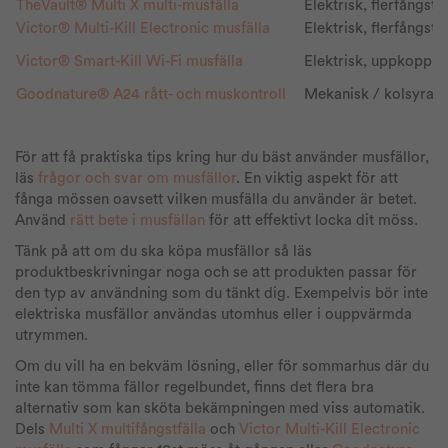
TheVault® Multi X multi-musfälla
Elektrisk, flerfångst
Victor® Multi-Kill Electronic musfälla
Elektrisk, flerfångst
Victor® Smart-Kill Wi-Fi musfälla
Elektrisk, uppkoppla
Goodnature® A24 rått- och muskontroll
Mekanisk / kolsyra
För att få praktiska tips kring hur du bäst använder musfällor,
läs
frågor och svar om musfällor
. En viktig aspekt för att
fånga mössen oavsett vilken musfälla du använder är betet.
Använd
rätt bete i musfällan
för att effektivt locka dit möss.
Tänk på att om du ska köpa musfällor så läs
produktbeskrivningar noga och se att produkten passar för
den typ av användning som du tänkt dig. Exempelvis bör inte
elektriska musfällor användas utomhus eller i ouppvärmda
utrymmen.
Om du vill ha en bekväm lösning, eller för sommarhus där du
inte kan tömma fällor regelbundet, finns det flera bra
alternativ som kan sköta bekämpningen med viss automatik.
Dels
Multi X multifångstfälla
och
Victor Multi-Kill Electronic