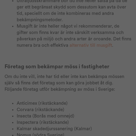
Ultraljudsskrämmare bör du inte heller satsa på då de
ger ett begränsat skydd som dessutom kan avta över
tid, speciellt om de inte kombineras med andra
bekämpningsmetoder.
Musgift är inte heller något vi rekommenderar, de
gifter som finns kvar är in
te särskilt verksamma och
påverkan på miljö och andra arter är oroande. Det finns
numera bra och effektiva
alternativ till musgift
.
Företag som bekämpar möss i fastigheter
Om du inte vill, inte har tid eller inte kan bekämpa mössen
själv så finns det företag som kan göra jobbet åt dig.
Följande företag utför bekämpning av möss i Sverige:
Anticimex (rikstäckande)
Corvara (rikstäckande)
Insecta (Borås med omnejd)
Inspectera (rikstäckande)
Kalmar skadedjurssanering (Kalmar)
Nomus (södra Sverige)