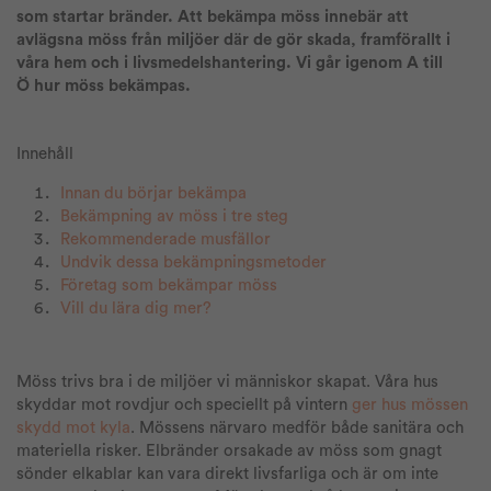
som startar bränder. Att bekämpa möss innebär att
avlägsna möss från miljöer där de gör skada, framförallt i
våra hem och i livsmedelshantering. Vi går igenom A till
Ö hur möss bekämpas.
Innehåll
Innan du börjar bekämpa
Bekämpning av möss i tre steg
Rekommenderade musfällor
Undvik dessa bekämpningsmetoder
Företag som bekämpar möss
Vill du lära dig mer?
Möss trivs bra i de miljöer vi människor skapat. Våra hus
skyddar mot rovdjur och speciellt på vintern
ger hus mössen
skydd mot kyla
. Mössens närvaro medför både sanitära och
materiella risker. Elbränder orsakade av möss som gnagt
sönder elkablar kan vara direkt livsfarliga och är om inte