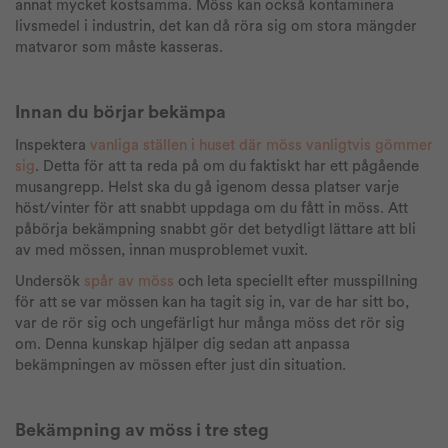
annat mycket kostsamma.
Möss kan också kontaminera
livsmedel i industrin, det kan då röra sig om stora mängder
matvaror som måste kasseras.
Innan du börjar bekämpa
Inspektera
vanliga ställen i huset där möss vanligtvis gömmer
sig
. Detta för att ta reda på om du faktiskt har ett pågående
musangrepp. Helst ska du gå igenom dessa platser varje
höst/vinter för att snabbt uppdaga om du fått in möss. Att
påbörja bekämpning snabbt gör det betydligt lättare att bli
av med mössen, innan musproblemet vuxit.
Undersök
spår av möss
och leta speciellt efter musspillning
för att se var mössen kan ha tagit sig in, var de har sitt bo,
va
r de rör sig och ungefärligt hur många möss det rör sig
om. Denna kunskap hjälper dig sedan att anpassa
bekämpningen av mössen efter just din situation.
Bekämpning av möss i tre steg