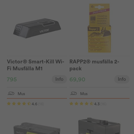
Victor® Smart-Kill Wi-
RAPP2® musfälla 2-
Fi Musfälla M1
pack
795
69,90
Info
Info
Mus
Mus
4.6
(18)
4.3
(16)