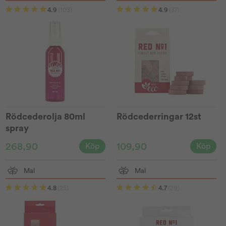
4.9
(103)
4.9
(37)
Rödcederolja 80ml
Rödcederringar 12st
spray
268,90
109,90
Köp
Köp
Mal
Mal
4.8
(25)
4.7
(29)