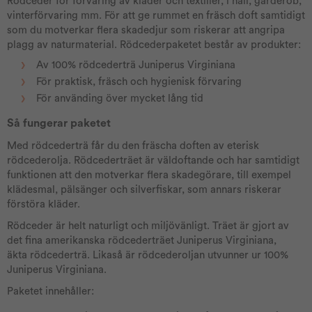
Rödceder för förvaring av kläder och textilier, i hall, garderob,
vinterförvaring mm. För att ge rummet en fräsch doft samtidigt
som du motverkar flera skadedjur som riskerar att angripa
plagg av naturmaterial. Rödcederpaketet består av produkter:
Av 100% rödcederträ Juniperus Virginiana
För praktisk, fräsch och hygienisk förvaring
För använding över mycket lång tid
Så fungerar paketet
Med rödcederträ får du den fräscha doften av eterisk
rödcederolja. Rödcederträet är väldoftande och har samtidigt
funktionen att den motverkar flera skadegörare, till exempel
klädesmal, pälsänger och silverfiskar, som annars riskerar
förstöra kläder.
Rödceder är helt naturligt och miljövänligt. Träet är gjort av
det fina amerikanska rödcederträet Juniperus Virginiana,
äkta rödcederträ. Likaså är rödcederoljan utvunner ur 100%
Juniperus Virginiana.
Paketet innehåller: