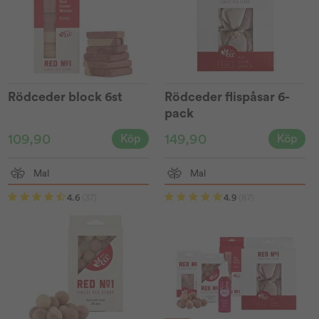
Rödceder block 6st
Rödceder flispåsar 6-
pack
109,90
149,90
Köp
Köp
Mal
Mal
4.6
(37)
4.9
(67)