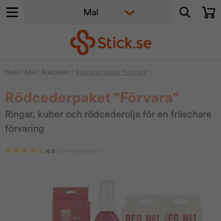
Hem
/
Mal
/
Rödceder
/
Rödcederpaket "Förvara"
Rödcederpaket "Förvara"
Ringar, kuber och rödcederolja för en fräschare
förvaring
4.8
(39 recensioner)