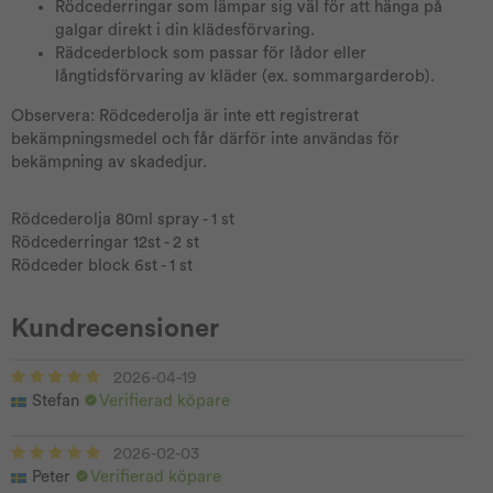
Rödcederringar som lämpar sig väl för att hänga på
galgar direkt i din klädesförvaring.
Rädcederblock som passar för lådor eller
långtidsförvaring av kläder (ex. sommargarderob).
Observera: Rödcederolja är inte ett registrerat
bekämpningsmedel och får därför inte användas för
bekämpning av skadedjur.
Rödcederolja 80ml spray - 1 st
Rödcederringar 12st - 2 st
Rödceder block 6st - 1 st
Kundrecensioner
2026-04-19
Stefan
Verifierad köpare
2026-02-03
Peter
Verifierad köpare