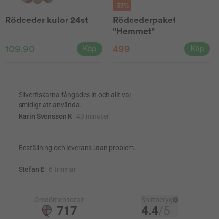
-33%
Rödceder kulor 24st
Rödcederpaket
"Hemmet"
109,90
499
Köp
Köp