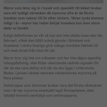
Myror som letar sig in i huset och speciellt till köket brukar
vara ett tydligt vårtecken då myrorna ofta är de första
insekter som vaknar till liv efter vintern. Våren tycks komma
tidigt i år - myror har redan börjat invadera hus över stora
delar av landet.
Enligt definitionen av vår så kan den inte infalla innan den 15e
februari, vilket den 2020 också gjorde i Götaland och
Svealand. I södra Sverige gick många områden faktiskt till
och med direkt från höst till vår.
Myror bryr sig inte om månader och har inte någon egentlig
tidsuppfattning, utan följer uteslutande vädrets signaler för
när de ska vara aktiva och när de ska ligga i vinterdvala.
Redan i januari väckte naturens väckarklocka myrorna på
flera platser.
Snödroppar som blommar brukar vara det första vårtecknet
men i år har myrorna eventuellt tagit förstaplatsen, eller
iallafall kommit samtidigt som snödropparna.