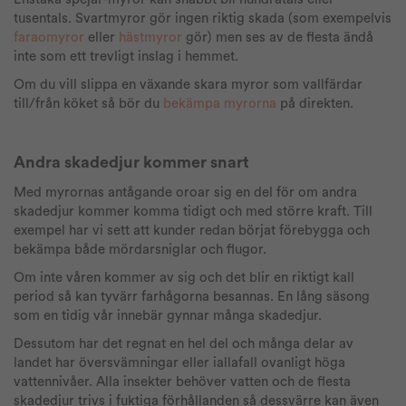
tusentals. Svartmyror gör ingen riktig skada (som exempelvis
faraomyror
eller
hästmyror
gör) men ses av de flesta ändå
inte som ett trevligt inslag i hemmet.
Om du vill slippa en växande skara myror som vallfärdar
till/från köket så bör du
bekämpa myrorna
på direkten.
Andra skadedjur kommer snart
Med myrornas antågande oroar sig en del för om andra
skadedjur kommer komma tidigt och med större kraft. Till
exempel har vi sett att kunder redan börjat förebygga och
bekämpa både mördarsniglar och flugor.
Om inte våren kommer av sig och det blir en riktigt kall
period så kan tyvärr farhågorna besannas. En lång säsong
som en tidig vår innebär gynnar många skadedjur.
Dessutom har det regnat en hel del och många delar av
landet har översvämningar eller iallafall ovanligt höga
vattennivåer. Alla insekter behöver vatten och de flesta
skadedjur trivs i fuktiga förhållanden så dessvärre kan även