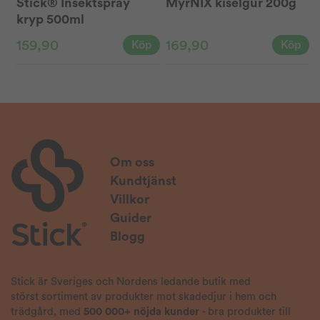
Stick® Insektspray
MyrNIX kiselgur 200g
kryp 500ml
159,90
169,90
Köp
Köp
Om oss
Kundtjänst
Villkor
Guider
Blogg
Stick är Sveriges och Nordens ledande butik med
störst sortiment av produkter mot skadedjur i hem och
trädgård, med
500 000+ nöjda kunder
- bra produkter till