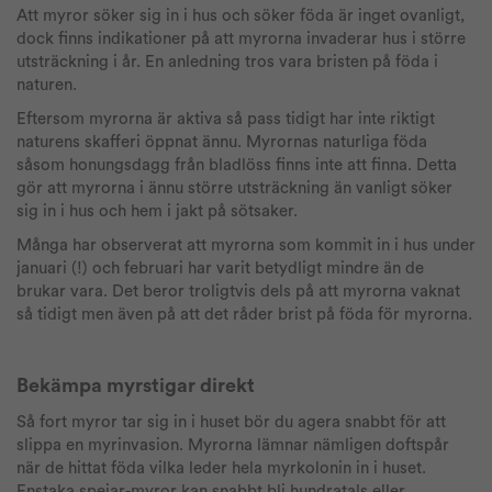
Att myror söker sig in i hus och söker föda är inget ovanligt,
dock finns indikationer på att myrorna invaderar hus i större
utsträckning i år. En anledning tros vara bristen på föda i
naturen.
Eftersom myrorna är aktiva så pass tidigt har inte riktigt
naturens skafferi öppnat ännu. Myrornas naturliga föda
såsom honungsdagg från bladlöss finns inte att finna. Detta
gör att myrorna i ännu större utsträckning än vanligt söker
sig in i hus och hem i jakt på sötsaker.
Många har observerat att myrorna som kommit in i hus under
januari (!) och februari har varit betydligt mindre än de
brukar vara. Det beror troligtvis dels på att myrorna vaknat
så tidigt men även på att det råder brist på föda för myrorna.
Bekämpa myrstigar direkt
Så fort myror tar sig in i huset bör du agera snabbt för att
slippa en myrinvasion. Myrorna lämnar nämligen doftspår
när de hittat föda vilka leder hela myrkolonin in i huset.
Enstaka spejar-myror kan snabbt bli hundratals eller