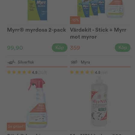
-15%
Myrr® myrdosa 2-pack
Värdekit - Stick + Myrr
mot myror
99,90
359
Köp
Köp
Silverfisk
Myra
4.8
(203)
4.5
(98)
Se priset!