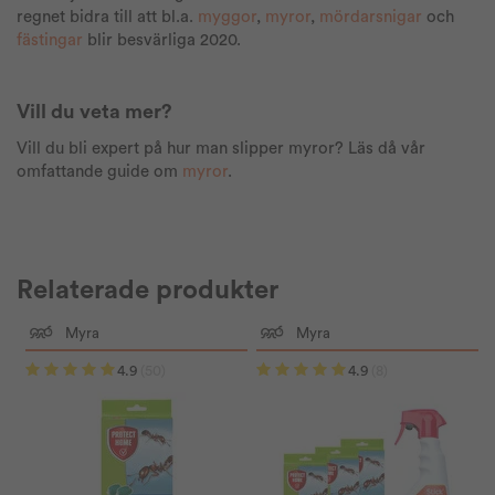
regnet bidra till att bl.a.
myggor
,
myror
,
mördarsnigar
och
fästingar
blir besvärliga 2020.
Vill du veta mer?
Vill du bli expert på hur man slipper myror? Läs då vår
omfattande guide om
myror
.
Relaterade produkter
Myra
Myra
4.9
(50)
4.9
(8)